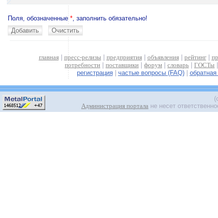
Поля, обозначенные
*
, заполнить обязательно!
главная
|
пресс-релизы
|
предприятия
|
объявления
|
рейтинг
|
пр
потребности
|
поставщики
|
форум
|
словарь
|
ГОСТы
регистрация
|
частые вопросы (FAQ)
|
обратная
(
Администрация портала
не несет ответственно