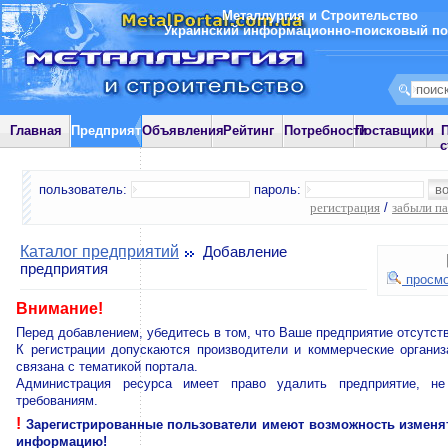
Металлургия и Строительство
Украинский информационно-поисковый по
Главная
Предприятия
Объявления
Рейтинг
Потребности
Поставщики
П
с
пользователь:
пароль:
регистрация
/
забыли п
Каталог предприятий
Добавление
предприятия
просмо
Внимание!
Перед добавлением, убедитесь в том, что Ваше предприятие отсутств
К регистрации допускаются производители и коммерческие организ
связана с тематикой портала.
Администрация ресурса имеет право удалить предприятие, н
требованиям.
!
Зарегистрированные пользователи имеют возможность изменя
информацию!