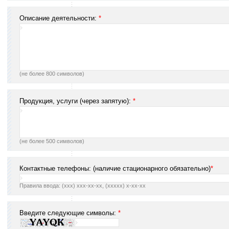
Описание деятельности:
*
(не более 800 символов)
Продукция, услуги (через запятую):
*
(не более 500 символов)
Контактные телефоны: (наличие стационарного обязательно)
*
Правила ввода: (xxx) xxx-xx-xx, (xxxxx) x-xx-xx
Введите следующие символы:
*