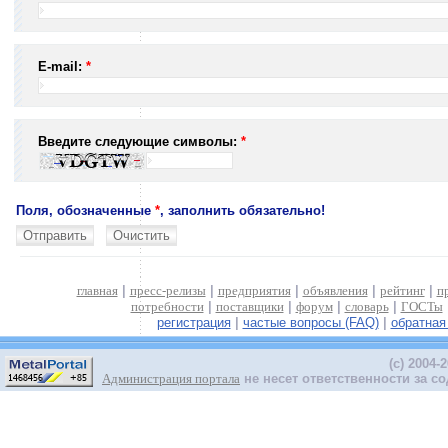
E-mail:
*
Введите следующие символы:
*
Поля, обозначенные
*
, заполнить обязательно!
главная
|
пресс-релизы
|
предприятия
|
объявления
|
рейтинг
|
п
потребности
|
поставщики
|
форум
|
словарь
|
ГОСТы
регистрация
|
частые вопросы (FAQ)
|
обратная
(c) 2004-
Администрация портала
не несет ответственности за 