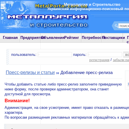
Металлургия и Строительство
Украинский информационно-поисковый по
Главная
Предприятия
Объявления
Рейтинг
Потребности
Поставщики
П
с
пользователь:
пароль:
регистрация
/
забыли п
Пресс-релизы и статьи
Добавление пресс-релиза
Чтобы добавить статью либо пресс-релиз заполните приведенную
ниже форму, после проверки администратором, она станет
доступной для просмотра.
Внимание!
Администрация, на свое усмотрение, имеет право отказать в размеще
характера.
По вопросам размещения рекламных материалов обращайтесь к адми