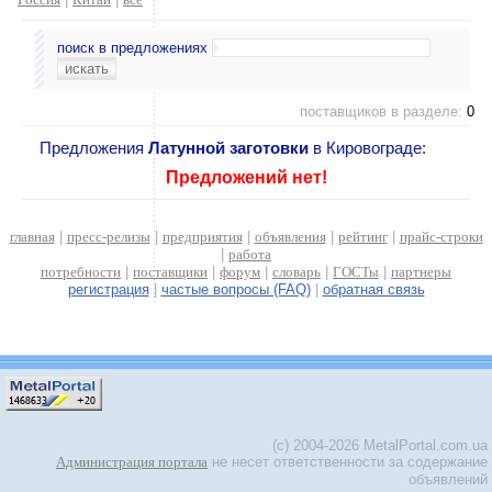
поиск в предложениях
поставщиков в разделе:
0
Предложения
Латунной заготовки
в Кировограде:
Предложений нет!
главная
|
пресс-релизы
|
предприятия
|
объявления
|
рейтинг
|
прайс-строки
|
работа
потребности
|
поставщики
|
форум
|
словарь
|
ГОСТы
|
партнеры
регистрация
|
частые вопросы (FAQ)
|
обратная связь
(c) 2004-2026 MetalPortal.com.ua
Администрация портала
не несет ответственности за содержание
объявлений