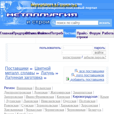
Металлургия и Строительство
Украинский информационно-поисковый портал
Главная
Предприятия
Объявления
Рейтинг
Потребности
Поставщики
Прайс-
Форум
Работа
строки
пользователь:
пароль:
регистрация
/
забыли пароль?
Поставщики
Цветной
все поставщики
металл, сплавы
Латунь
лого поставщиков
Латунная заготовка
добавить поставщика
Регион:
Винницкая
|
Волынская
|
Днепропетровская
|
Донецкая
|
Житомирская
|
Закарпатская
|
Запорожская
|
Ивано-Франковская
|
Киевская
|
Кировоградская
|
Крым
|
Луганская
|
Львовская
|
Николаевская
|
Одесская
|
Полтавская
|
Ровенская
|
Сумская
|
Тернопольская
|
Харьковская
|
Херсонская
|
Хмельницкая
|
Черкасская
|
Черниговская
|
Черновицкая
|
Беларусь
|
Россия
|
Китай
|
все