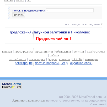
поиск в предложениях
поставщиков в разделе:
0
Предложения
Латунной заготовки
в Николаеве:
Предложений нет!
главная
|
пресс-релизы
|
предприятия
|
объявления
|
рейтинг
|
прайс-строки
|
работа
потребности
|
поставщики
|
форум
|
словарь
|
ГОСТы
|
партнеры
регистрация
|
частые вопросы (FAQ)
|
обратная связь
(c) 2004-2026 MetalPortal.com.ua
Администрация портала
не несет ответственности за содержание
объявлений