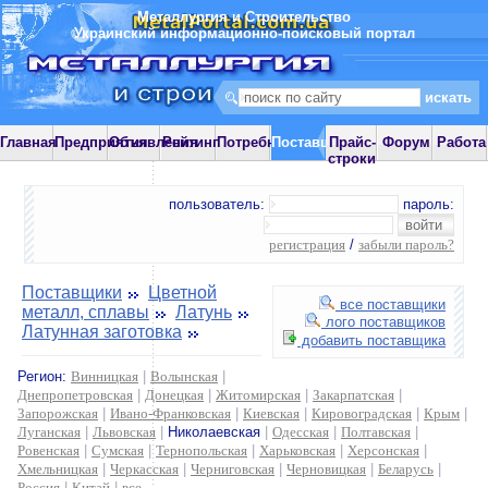
Металлургия и Строительство
Украинский информационно-поисковый портал
Главная
Предприятия
Объявления
Рейтинг
Потребности
Поставщики
Прайс-
Форум
Работа
строки
пользователь:
пароль:
регистрация
/
забыли пароль?
Поставщики
Цветной
все поставщики
металл, сплавы
Латунь
лого поставщиков
Латунная заготовка
добавить поставщика
Регион:
Винницкая
|
Волынская
|
Днепропетровская
|
Донецкая
|
Житомирская
|
Закарпатская
|
Запорожская
|
Ивано-Франковская
|
Киевская
|
Кировоградская
|
Крым
|
Луганская
|
Львовская
|
Николаевская
|
Одесская
|
Полтавская
|
Ровенская
|
Сумская
|
Тернопольская
|
Харьковская
|
Херсонская
|
Хмельницкая
|
Черкасская
|
Черниговская
|
Черновицкая
|
Беларусь
|
Россия
|
Китай
|
все