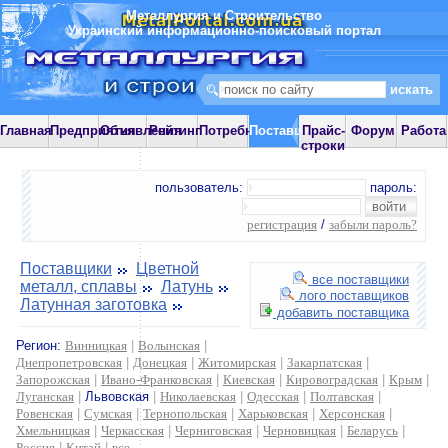
Металлургия и Строительство
Украинский информационно-поисковый портал
Главная
Предприятия
Объявления
Рейтинг
Потребности
Поставщики
Прайс-
Форум
Работа
строки
пользователь:
пароль:
регистрация
/
забыли пароль?
Поставщики
Цветной
все поставщики
металл, сплавы
Латунь
лого поставщиков
Латунная заготовка
добавить поставщика
Регион:
Винницкая
|
Волынская
|
Днепропетровская
|
Донецкая
|
Житомирская
|
Закарпатская
|
Запорожская
|
Ивано-Франковская
|
Киевская
|
Кировоградская
|
Крым
|
Луганская
|
Львовская
|
Николаевская
|
Одесская
|
Полтавская
|
Ровенская
|
Сумская
|
Тернопольская
|
Харьковская
|
Херсонская
|
Хмельницкая
|
Черкасская
|
Черниговская
|
Черновицкая
|
Беларусь
|
Россия
|
Китай
|
все