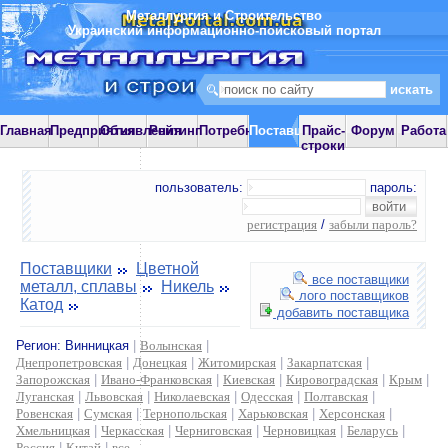
Металлургия и Строительство
Украинский информационно-поисковый портал
Главная
Предприятия
Объявления
Рейтинг
Потребности
Поставщики
Прайс-
Форум
Работа
строки
пользователь:
пароль:
регистрация
/
забыли пароль?
Поставщики
Цветной
все поставщики
металл, сплавы
Никель
лого поставщиков
Катод
добавить поставщика
Регион:
Винницкая
|
Волынская
|
Днепропетровская
|
Донецкая
|
Житомирская
|
Закарпатская
|
Запорожская
|
Ивано-Франковская
|
Киевская
|
Кировоградская
|
Крым
|
Луганская
|
Львовская
|
Николаевская
|
Одесская
|
Полтавская
|
Ровенская
|
Сумская
|
Тернопольская
|
Харьковская
|
Херсонская
|
Хмельницкая
|
Черкасская
|
Черниговская
|
Черновицкая
|
Беларусь
|
Россия
|
Китай
|
все