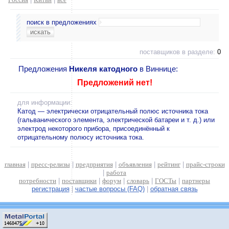
поиск в предложениях
поставщиков в разделе:
0
Предложения
Никеля катодного
в Виннице:
Предложений нет!
для информации:
Катод — электрически отрицательный полюс источника тока
(гальванического элемента, электрической батареи и т. д.) или
электрод некоторого прибора, присоединённый к
отрицательному полюсу источника тока.
главная
|
пресс-релизы
|
предприятия
|
объявления
|
рейтинг
|
прайс-строки
|
работа
потребности
|
поставщики
|
форум
|
словарь
|
ГОСТы
|
партнеры
регистрация
|
частые вопросы (FAQ)
|
обратная связь