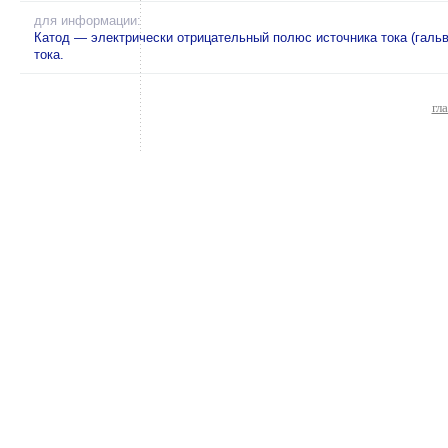
для информации:
Катод — электрически отрицательный полюс источника тока (гальв
тока.
гл