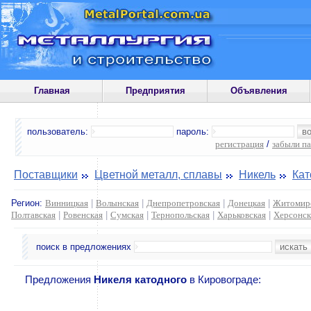
Главная
Предприятия
Объявления
пользователь:
пароль:
регистрация
/
забыли п
Поставщики
Цветной металл, сплавы
Никель
Кат
Регион:
Винницкая
|
Волынская
|
Днепропетровская
|
Донецкая
|
Житомир
Полтавская
|
Ровенская
|
Сумская
|
Тернопольская
|
Харьковская
|
Херсонск
поиск в предложениях
Предложения
Никеля катодного
в Кировограде: