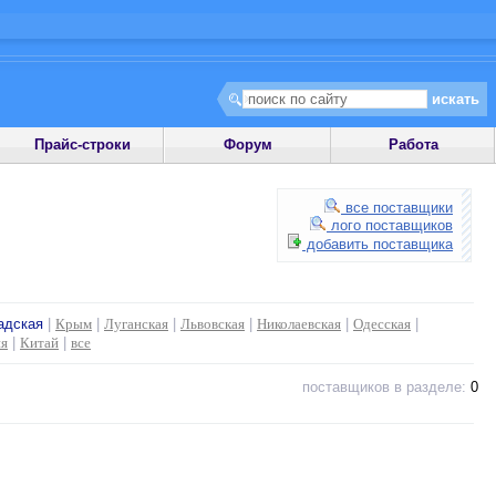
Прайс-строки
Форум
Работа
все поставщики
лого поставщиков
добавить поставщика
адская
|
Крым
|
Луганская
|
Львовская
|
Николаевская
|
Одесская
|
ия
|
Китай
|
все
поставщиков в разделе:
0