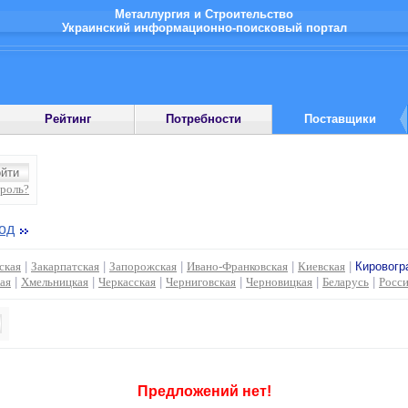
Металлургия и Строительство
Украинский информационно-поисковый портал
Рейтинг
Потребности
Поставщики
ароль?
од
ская
|
Закарпатская
|
Запорожская
|
Ивано-Франковская
|
Киевская
|
Кировогр
ая
|
Хмельницкая
|
Черкасская
|
Черниговская
|
Черновицкая
|
Беларусь
|
Росс
Предложений нет!