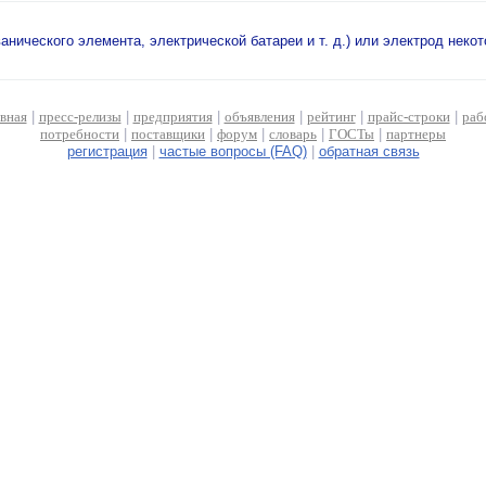
анического элемента, электрической батареи и т. д.) или электрод неко
авная
|
пресс-релизы
|
предприятия
|
объявления
|
рейтинг
|
прайс-строки
|
раб
потребности
|
поставщики
|
форум
|
словарь
|
ГОСТы
|
партнеры
регистрация
|
частые вопросы (FAQ)
|
обратная связь