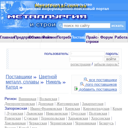
Металлургия и Строительство
Украинский информационно-поисковый портал
Главная
Предприятия
Объявления
Рейтинг
Потребности
Поставщики
Прайс-
Форум
Работа
строки
пользователь:
пароль:
регистрация
/
забыли пароль?
Поставщики
Цветной
все поставщики
металл, сплавы
Никель
лого поставщиков
Катод
добавить поставщика
Регион:
Винницкая
|
Волынская
|
Днепропетровская
|
Донецкая
|
Житомирская
|
Закарпатская
|
Запорожская
|
Ивано-Франковская
|
Киевская
|
Кировоградская
|
Крым
|
Луганская
|
Львовская
|
Николаевская
|
Одесская
|
Полтавская
|
Ровенская
|
Сумская
|
Тернопольская
|
Харьковская
|
Херсонская
|
Хмельницкая
|
Черкасская
|
Черниговская
|
Черновицкая
|
Беларусь
|
Россия
|
Китай
|
все