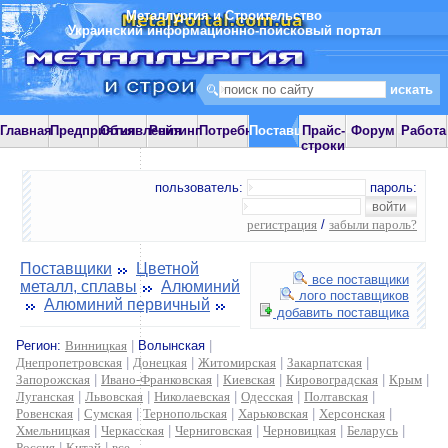
Металлургия и Строительство
Украинский информационно-поисковый портал
Главная
Предприятия
Объявления
Рейтинг
Потребности
Поставщики
Прайс-
Форум
Работа
строки
пользователь:
пароль:
регистрация
/
забыли пароль?
Поставщики
Цветной
все поставщики
металл, сплавы
Алюминий
лого поставщиков
Алюминий первичный
добавить поставщика
Регион:
Винницкая
|
Волынская
|
Днепропетровская
|
Донецкая
|
Житомирская
|
Закарпатская
|
Запорожская
|
Ивано-Франковская
|
Киевская
|
Кировоградская
|
Крым
|
Луганская
|
Львовская
|
Николаевская
|
Одесская
|
Полтавская
|
Ровенская
|
Сумская
|
Тернопольская
|
Харьковская
|
Херсонская
|
Хмельницкая
|
Черкасская
|
Черниговская
|
Черновицкая
|
Беларусь
|
Россия
|
Китай
|
все