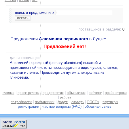
поиск в предложениях
поставщиков в разделе:
0
Предложения
Алюминия первичного
в Луцке:
Предложений нет!
для информации:
Алюминий первичный (primary aluminium) высокой и
промышленной чистоты производится в виде чушек, слитков,
катанки и ленты. Производится путем электролиза из
глинозема.
главная
|
пресс-релизы
|
предприятия
|
объявления
|
рейтинг
|
прайс-строки
|
работа
потребности
|
поставщики
|
форум
|
словарь
|
ГОСТы
|
партнеры
регистрация
|
частые вопросы (FAQ)
|
обратная связь