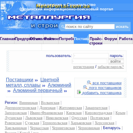
Металлургия и Строительство
Украинский информационно-поисковый портал
Главная
Предприятия
Объявления
Рейтинг
Потребности
Поставщики
Прайс-
Форум
Работа
строки
пользователь:
пароль:
регистрация
/
забыли пароль?
Поставщики
Цветной
все поставщики
металл, сплавы
Алюминий
лого поставщиков
Алюминий первичный
добавить поставщика
Регион:
Винницкая
|
Волынская
|
Днепропетровская
|
Донецкая
|
Житомирская
|
Закарпатская
|
Запорожская
|
Ивано-Франковская
|
Киевская
|
Кировоградская
|
Крым
|
Луганская
|
Львовская
|
Николаевская
|
Одесская
|
Полтавская
|
Ровенская
|
Сумская
|
Тернопольская
|
Харьковская
|
Херсонская
|
Хмельницкая
|
Черкасская
|
Черниговская
|
Черновицкая
|
Беларусь
|
Россия
|
Китай
|
все