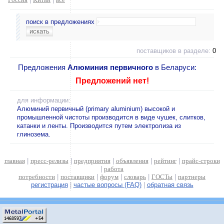
поиск в предложениях
поставщиков в разделе:
0
Предложения
Алюминия первичного
в Беларуси:
Предложений нет!
для информации:
Алюминий первичный (primary aluminium) высокой и
промышленной чистоты производится в виде чушек, слитков,
катанки и ленты. Производится путем электролиза из
глинозема.
главная
|
пресс-релизы
|
предприятия
|
объявления
|
рейтинг
|
прайс-строки
|
работа
потребности
|
поставщики
|
форум
|
словарь
|
ГОСТы
|
партнеры
регистрация
|
частые вопросы (FAQ)
|
обратная связь