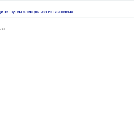
дится путем электролиза из глинозема.
ота