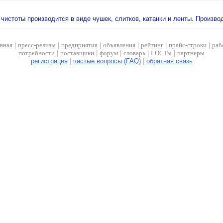
чистоты производится в виде чушек, слитков, катанки и ленты. Произво
авная
|
пресс-релизы
|
предприятия
|
объявления
|
рейтинг
|
прайс-строки
|
раб
потребности
|
поставщики
|
форум
|
словарь
|
ГОСТы
|
партнеры
регистрация
|
частые вопросы (FAQ)
|
обратная связь