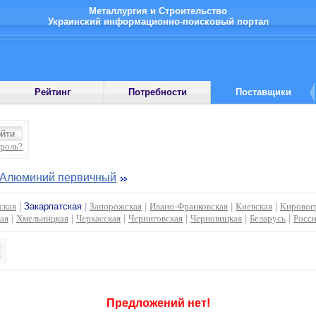
Металлургия и Строительство
Украинский информационно-поисковый портал
Рейтинг
Потребности
Поставщики
ароль?
Алюминий первичный
ская
|
Закарпатская
|
Запорожская
|
Ивано-Франковская
|
Киевская
|
Кировог
ая
|
Хмельницкая
|
Черкасская
|
Черниговская
|
Черновицкая
|
Беларусь
|
Росс
Предложений нет!