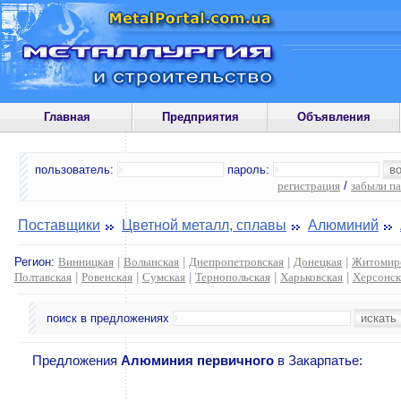
Главная
Предприятия
Объявления
пользователь:
пароль:
регистрация
/
забыли п
Поставщики
Цветной металл, сплавы
Алюминий
Регион:
Винницкая
|
Волынская
|
Днепропетровская
|
Донецкая
|
Житомир
Полтавская
|
Ровенская
|
Сумская
|
Тернопольская
|
Харьковская
|
Херсонск
поиск в предложениях
Предложения
Алюминия первичного
в Закарпатье: