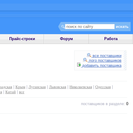
Прайс-строки
Форум
Работа
все поставщики
лого поставщиков
добавить поставщика
радская
|
Крым
|
Луганская
|
Львовская
|
Николаевская
|
Одесская
|
ия
|
Китай
|
все
поставщиков в разделе:
0