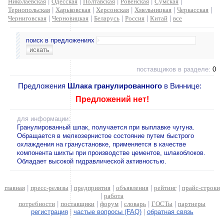
Николаевская
|
Одесская
|
Полтавская
|
Ровенская
|
Сумская
|
Тернопольская
|
Харьковская
|
Херсонская
|
Хмельницкая
|
Черкасская
|
Черниговская
|
Черновицкая
|
Беларусь
|
Россия
|
Китай
|
все
поиск в предложениях
поставщиков в разделе:
0
Предложения
Шлака гранулированного
в Виннице:
Предложений нет!
для информации:
Гранулированный шлак, получается при выплавке чугуна.
Обращается в мелкозернистое состояние путем быстрого
охлаждения на гранустановке, применяется в качестве
компонента шихты при производстве цементов, шлакоблоков.
Обладает высокой гидравлической активностью.
главная
|
пресс-релизы
|
предприятия
|
объявления
|
рейтинг
|
прайс-строки
|
работа
потребности
|
поставщики
|
форум
|
словарь
|
ГОСТы
|
партнеры
регистрация
|
частые вопросы (FAQ)
|
обратная связь