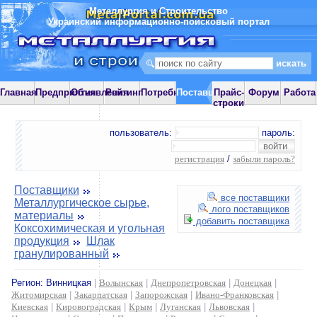
Металлургия и Строительство
Украинский информационно-поисковый портал
Главная
Предприятия
Объявления
Рейтинг
Потребности
Поставщики
Прайс-
Форум
Работа
строки
пользователь:
пароль:
регистрация
/
забыли пароль?
Поставщики
все поставщики
Металлургическое сырье,
лого поставщиков
материалы
добавить поставщика
Коксохимическая и угольная
продукция
Шлак
гранулированный
Регион:
Винницкая
|
Волынская
|
Днепропетровская
|
Донецкая
|
Житомирская
|
Закарпатская
|
Запорожская
|
Ивано-Франковская
|
Киевская
|
Кировоградская
|
Крым
|
Луганская
|
Львовская
|