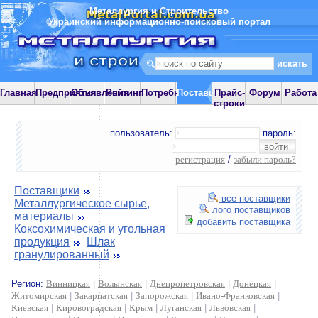
Металлургия и Строительство
Украинский информационно-поисковый портал
Главная
Предприятия
Объявления
Рейтинг
Потребности
Поставщики
Прайс-
Форум
Работа
строки
пользователь:
пароль:
регистрация
/
забыли пароль?
Поставщики
все поставщики
Металлургическое сырье,
лого поставщиков
материалы
добавить поставщика
Коксохимическая и угольная
продукция
Шлак
гранулированный
Регион:
Винницкая
|
Волынская
|
Днепропетровская
|
Донецкая
|
Житомирская
|
Закарпатская
|
Запорожская
|
Ивано-Франковская
|
Киевская
|
Кировоградская
|
Крым
|
Луганская
|
Львовская
|