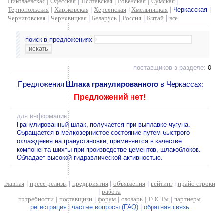
Николаевская
|
Одесская
|
Полтавская
|
Ровенская
|
Сумская
|
Тернопольская
|
Харьковская
|
Херсонская
|
Хмельницкая
|
Черкасская
|
Черниговская
|
Черновицкая
|
Беларусь
|
Россия
|
Китай
|
все
поиск в предложениях
поставщиков в разделе:
0
Предложения
Шлака гранулированного
в Черкассах:
Предложений нет!
для информации:
Гранулированный шлак, получается при выплавке чугуна.
Обращается в мелкозернистое состояние путем быстрого
охлаждения на гранустановке, применяется в качестве
компонента шихты при производстве цементов, шлакоблоков.
Обладает высокой гидравлической активностью.
главная
|
пресс-релизы
|
предприятия
|
объявления
|
рейтинг
|
прайс-строки
|
работа
потребности
|
поставщики
|
форум
|
словарь
|
ГОСТы
|
партнеры
регистрация
|
частые вопросы (FAQ)
|
обратная связь