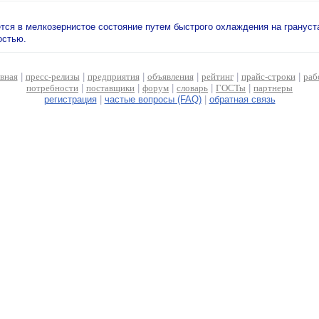
тся в мелкозернистое состояние путем быстрого охлаждения на грануст
остью.
авная
|
пресс-релизы
|
предприятия
|
объявления
|
рейтинг
|
прайс-строки
|
раб
потребности
|
поставщики
|
форум
|
словарь
|
ГОСТы
|
партнеры
регистрация
|
частые вопросы (FAQ)
|
обратная связь