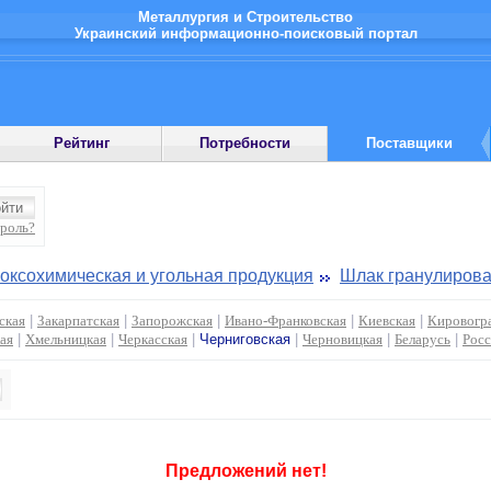
Металлургия и Строительство
Украинский информационно-поисковый портал
Рейтинг
Потребности
Поставщики
ароль?
оксохимическая и угольная продукция
Шлак гранулиров
ская
|
Закарпатская
|
Запорожская
|
Ивано-Франковская
|
Киевская
|
Кировогр
ая
|
Хмельницкая
|
Черкасская
|
Черниговская
|
Черновицкая
|
Беларусь
|
Росс
Предложений нет!