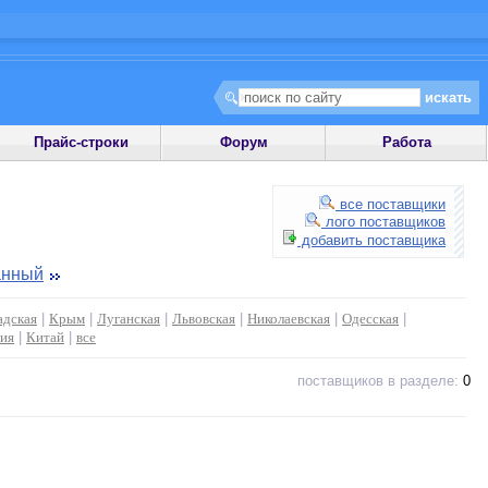
Прайс-строки
Форум
Работа
все поставщики
лого поставщиков
добавить поставщика
анный
адская
|
Крым
|
Луганская
|
Львовская
|
Николаевская
|
Одесская
|
ия
|
Китай
|
все
поставщиков в разделе:
0