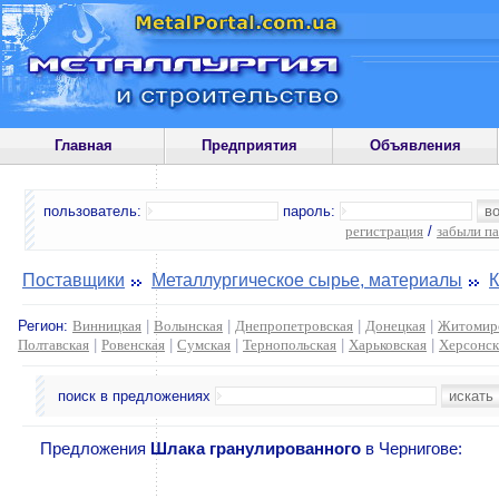
Главная
Предприятия
Объявления
пользователь:
пароль:
регистрация
/
забыли п
Поставщики
Металлургическое сырье, материалы
К
Регион:
Винницкая
|
Волынская
|
Днепропетровская
|
Донецкая
|
Житомир
Полтавская
|
Ровенская
|
Сумская
|
Тернопольская
|
Харьковская
|
Херсонск
поиск в предложениях
Предложения
Шлака гранулированного
в Чернигове: