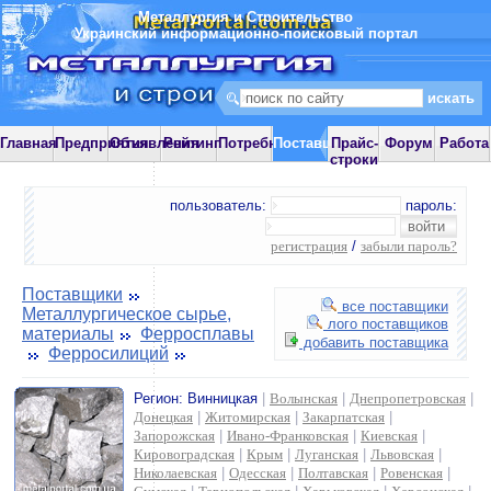
Металлургия и Строительство
Украинский информационно-поисковый портал
Главная
Предприятия
Объявления
Рейтинг
Потребности
Поставщики
Прайс-
Форум
Работа
строки
пользователь:
пароль:
регистрация
/
забыли пароль?
Поставщики
все поставщики
Металлургическое сырье,
лого поставщиков
материалы
Ферросплавы
добавить поставщика
Ферросилиций
Регион:
Винницкая
|
Волынская
|
Днепропетровская
|
Донецкая
|
Житомирская
|
Закарпатская
|
Запорожская
|
Ивано-Франковская
|
Киевская
|
Кировоградская
|
Крым
|
Луганская
|
Львовская
|
Николаевская
|
Одесская
|
Полтавская
|
Ровенская
|