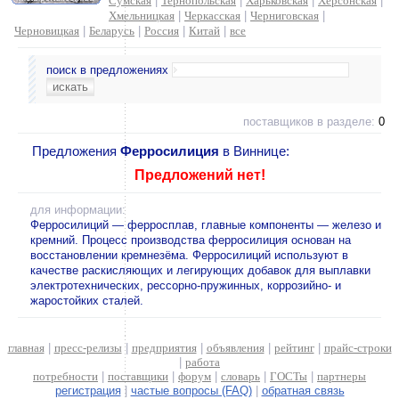
Сумская
|
Тернопольская
|
Харьковская
|
Херсонская
|
Хмельницкая
|
Черкасская
|
Черниговская
|
Черновицкая
|
Беларусь
|
Россия
|
Китай
|
все
поиск в предложениях
поставщиков в разделе:
0
Предложения
Ферросилиция
в Виннице:
Предложений нет!
для информации:
Ферросилиций — ферросплав, главные компоненты — железо и
кремний. Процесс производства ферросилиция основан на
восстановлении кремнезёма. Ферросилиций используют в
качестве раскисляющих и легирующих добавок для выплавки
электротехнических, рессорно-пружинных, коррозийно- и
жаростойких сталей.
главная
|
пресс-релизы
|
предприятия
|
объявления
|
рейтинг
|
прайс-строки
|
работа
потребности
|
поставщики
|
форум
|
словарь
|
ГОСТы
|
партнеры
регистрация
|
частые вопросы (FAQ)
|
обратная связь