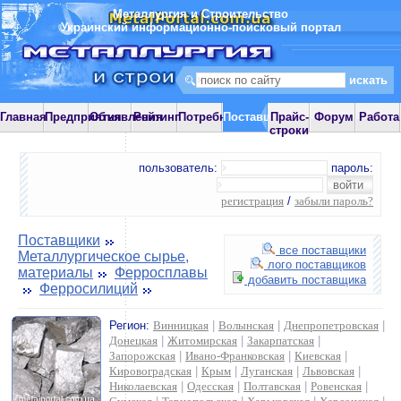
Металлургия и Строительство
Украинский информационно-поисковый портал
Главная
Предприятия
Объявления
Рейтинг
Потребности
Поставщики
Прайс-
Форум
Работа
строки
пользователь:
пароль:
регистрация
/
забыли пароль?
Поставщики
все поставщики
Металлургическое сырье,
лого поставщиков
материалы
Ферросплавы
добавить поставщика
Ферросилиций
Регион:
Винницкая
|
Волынская
|
Днепропетровская
|
Донецкая
|
Житомирская
|
Закарпатская
|
Запорожская
|
Ивано-Франковская
|
Киевская
|
Кировоградская
|
Крым
|
Луганская
|
Львовская
|
Николаевская
|
Одесская
|
Полтавская
|
Ровенская
|