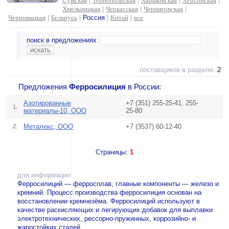
Сумская
|
Тернопольская
|
Харьковская
|
Херсонская
|
Хмельницкая
|
Черкасская
|
Черниговская
|
Черновицкая
|
Беларусь
|
Россия
|
Китай
|
все
поиск в предложениях
поставщиков в разделе:
2
Предложения
Ферросилиция
в России:
Азотированные
+7 (351) 255-25-41, 255-
1.
материалы-10, ООО
25-80
Металекс, ООО
+7 (3537) 60-12-40
2.
Страницы:
1
для информации:
Ферросилиций — ферросплав, главные компоненты — железо и
кремний. Процесс производства ферросилиция основан на
восстановлении кремнезёма. Ферросилиций используют в
качестве раскисляющих и легирующих добавок для выплавки
электротехнических, рессорно-пружинных, коррозийно- и
жаростойких сталей.