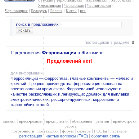
Сумская
|
Тернопольская
|
Харьковская
|
Херсонская
|
Хмельницкая
|
Черкасская
|
Черниговская
|
Черновицкая
|
Беларусь
|
Россия
|
Китай
|
все
поиск в предложениях
поставщиков в разделе:
0
Предложения
Ферросилиция
в Житомире:
Предложений нет!
для информации:
Ферросилиций — ферросплав, главные компоненты — железо и
кремний. Процесс производства ферросилиция основан на
восстановлении кремнезёма. Ферросилиций используют в
качестве раскисляющих и легирующих добавок для выплавки
электротехнических, рессорно-пружинных, коррозийно- и
жаростойких сталей.
главная
|
пресс-релизы
|
предприятия
|
объявления
|
рейтинг
|
прайс-строки
|
работа
потребности
|
поставщики
|
форум
|
словарь
|
ГОСТы
|
партнеры
регистрация
|
частые вопросы (FAQ)
|
обратная связь