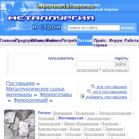
Металлургия и Строительство
Украинский информационно-поисковый портал
Главная
Предприятия
Объявления
Рейтинг
Потребности
Поставщики
Прайс-
Форум
Работа
строки
пользователь:
пароль:
регистрация
/
забыли пароль?
Поставщики
все поставщики
Металлургическое сырье,
лого поставщиков
материалы
Ферросплавы
добавить поставщика
Ферросилиций
Регион:
Винницкая
|
Волынская
|
Днепропетровская
|
Донецкая
|
Житомирская
|
Закарпатская
|
Запорожская
|
Ивано-Франковская
|
Киевская
|
Кировоградская
|
Крым
|
Луганская
|
Львовская
|
Николаевская
|
Одесская
|
Полтавская
|
Ровенская
|