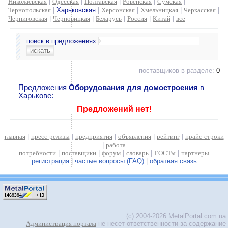
Николаевская
|
Одесская
|
Полтавская
|
Ровенская
|
Сумская
|
Тернопольская
|
Харьковская
|
Херсонская
|
Хмельницкая
|
Черкасская
|
Черниговская
|
Черновицкая
|
Беларусь
|
Россия
|
Китай
|
все
поиск в предложениях
поставщиков в разделе:
0
Предложения
Оборудования для домостроения
в
Харькове:
Предложений нет!
главная
|
пресс-релизы
|
предприятия
|
объявления
|
рейтинг
|
прайс-строки
|
работа
потребности
|
поставщики
|
форум
|
словарь
|
ГОСТы
|
партнеры
регистрация
|
частые вопросы (FAQ)
|
обратная связь
(c) 2004-2026 MetalPortal.com.ua
Администрация портала
не несет ответственности за содержание