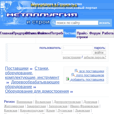
Металлургия и Строительство
Украинский информационно-поисковый портал
Главная
Предприятия
Объявления
Рейтинг
Потребности
Поставщики
Прайс-
Форум
Работа
строки
пользователь:
пароль:
регистрация
/
забыли пароль?
Поставщики
Станки,
все поставщики
оборудование,
лого поставщиков
комплектующие, инструмент
добавить поставщика
Деревообрабатывающее
оборудование
Оборудование для домостроения
Регион:
Винницкая
|
Волынская
|
Днепропетровская
|
Донецкая
|
Житомирская
|
Закарпатская
|
Запорожская
|
Ивано-Франковская
|
Киевская
|
Кировоградская
|
Крым
|
Луганская
|
Львовская
|