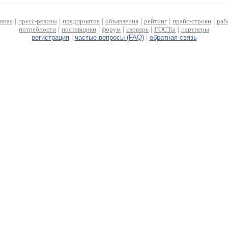
авная
|
пресс-релизы
|
предприятия
|
объявления
|
рейтинг
|
прайс-строки
|
раб
потребности
|
поставщики
|
форум
|
словарь
|
ГОСТы
|
партнеры
регистрация
|
частые вопросы (FAQ)
|
обратная связь