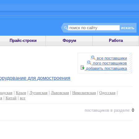
Прайс-строки
Форум
Работа
все поставщики
лого поставщиков
добавить поставщика
орудование для домостроения
радская
|
Крым
|
Луганская
|
Львовская
|
Николаевская
|
Одесская
|
ия
|
Китай
|
все
поставщиков в разделе:
0