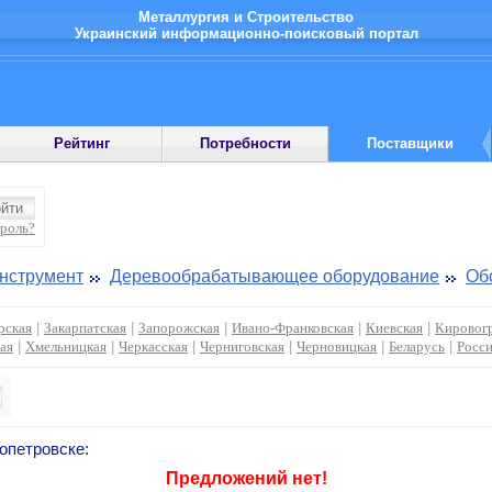
Металлургия и Строительство
Украинский информационно-поисковый портал
Рейтинг
Потребности
Поставщики
ароль?
инструмент
Деревообрабатывающее оборудование
Об
рская
|
Закарпатская
|
Запорожская
|
Ивано-Франковская
|
Киевская
|
Кировог
ая
|
Хмельницкая
|
Черкасская
|
Черниговская
|
Черновицкая
|
Беларусь
|
Росс
опетровске:
Предложений нет!