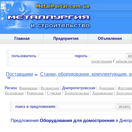
Главная
Предприятия
Объявления
пользователь:
пароль:
регистрация
/
забыли п
Поставщики
Станки, оборудование, комплектующие, 
Регион:
Винницкая
|
Волынская
|
Днепропетровская
|
Донецкая
|
Житоми
Полтавская
|
Ровенская
|
Сумская
|
Тернопольская
|
Харьковская
|
Херсонск
поиск в предложениях
Предложения
Оборудования для домостроения
в Днепр