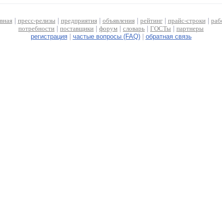
авная
|
пресс-релизы
|
предприятия
|
объявления
|
рейтинг
|
прайс-строки
|
раб
потребности
|
поставщики
|
форум
|
словарь
|
ГОСТы
|
партнеры
регистрация
|
частые вопросы (FAQ)
|
обратная связь