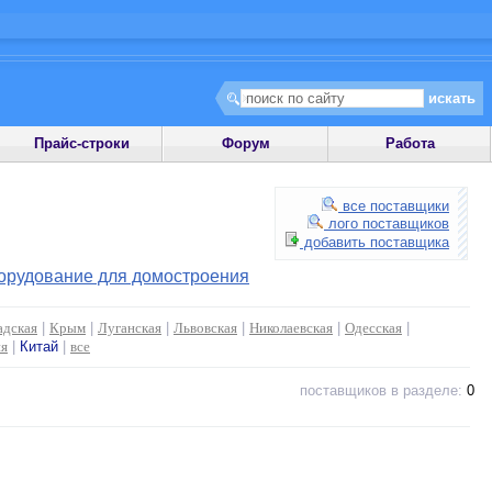
Прайс-строки
Форум
Работа
все поставщики
лого поставщиков
добавить поставщика
орудование для домостроения
адская
|
Крым
|
Луганская
|
Львовская
|
Николаевская
|
Одесская
|
ия
|
Китай
|
все
поставщиков в разделе:
0