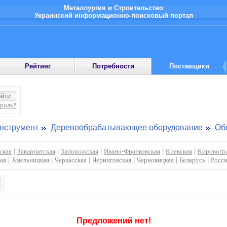
Металлургия и Строительство
Украинский информационно-поисковый портал
Рейтинг
Потребности
Поставщики
ароль?
инструмент
Деревообрабатывающее оборудование
Об
ская
|
Закарпатская
|
Запорожская
|
Ивано-Франковская
|
Киевская
|
Кировогр
ая
|
Хмельницкая
|
Черкасская
|
Черниговская
|
Черновицкая
|
Беларусь
|
Росс
:
Предложений нет!