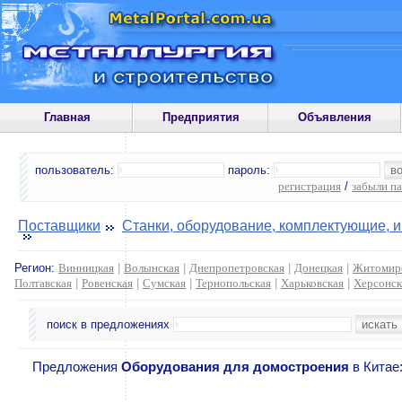
Главная
Предприятия
Объявления
пользователь:
пароль:
регистрация
/
забыли п
Поставщики
Станки, оборудование, комплектующие, 
Регион:
Винницкая
|
Волынская
|
Днепропетровская
|
Донецкая
|
Житомир
Полтавская
|
Ровенская
|
Сумская
|
Тернопольская
|
Харьковская
|
Херсонск
поиск в предложениях
Предложения
Оборудования для домостроения
в Китае