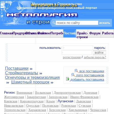
Металлургия и Строительство
Украинский информационно-поисковый портал
Главная
Предприятия
Объявления
Рейтинг
Потребности
Поставщики
Прайс-
Форум
Работа
строки
пользователь:
пароль:
регистрация
/
забыли пароль?
Поставщики
все поставщики
Стройматериалы
лого поставщиков
Огнеупоры и термоизоляция
добавить поставщика
Шамотный порошок
Регион:
Винницкая
|
Волынская
|
Днепропетровская
|
Донецкая
|
Житомирская
|
Закарпатская
|
Запорожская
|
Ивано-Франковская
|
Киевская
|
Кировоградская
|
Крым
|
Луганская
|
Львовская
|
Николаевская
|
Одесская
|
Полтавская
|
Ровенская
|
Сумская
|
Тернопольская
|
Харьковская
|
Херсонская
|
Хмельницкая
|
Черкасская
|