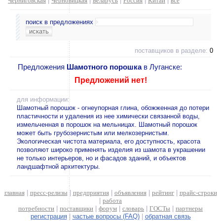
Черниговская
|
Черновицкая
|
Беларусь
|
Россия
|
Китай
|
все
поиск в предложениях
поставщиков в разделе:
0
Предложения
Шамотного порошка
в Луганске:
Предложений нет!
для информации:
Шамотный порошок - огнеупорная глина, обожженная до потери
пластичности и удаления из нее химически связанной воды,
измельченная в порошок на мельницах. Шамотный порошок
может быть грубозернистым или мелкозернистым.
Экологическая чистота материала, его доступность, красота
позволяют широко применять изделия из шамота в украшении
не только интерьеров, но и фасадов зданий, и объектов
ландшафтной архитектуры.
главная
|
пресс-релизы
|
предприятия
|
объявления
|
рейтинг
|
прайс-строки
|
работа
потребности
|
поставщики
|
форум
|
словарь
|
ГОСТы
|
партнеры
регистрация
|
частые вопросы (FAQ)
|
обратная связь