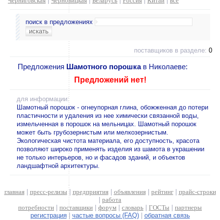
Черниговская
|
Черновицкая
|
Беларусь
|
Россия
|
Китай
|
все
поиск в предложениях
поставщиков в разделе:
0
Предложения
Шамотного порошка
в Николаеве:
Предложений нет!
для информации:
Шамотный порошок - огнеупорная глина, обожженная до потери
пластичности и удаления из нее химически связанной воды,
измельченная в порошок на мельницах. Шамотный порошок
может быть грубозернистым или мелкозернистым.
Экологическая чистота материала, его доступность, красота
позволяют широко применять изделия из шамота в украшении
не только интерьеров, но и фасадов зданий, и объектов
ландшафтной архитектуры.
главная
|
пресс-релизы
|
предприятия
|
объявления
|
рейтинг
|
прайс-строки
|
работа
потребности
|
поставщики
|
форум
|
словарь
|
ГОСТы
|
партнеры
регистрация
|
частые вопросы (FAQ)
|
обратная связь