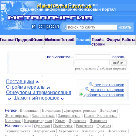
Металлургия и Строительство
Украинский информационно-поисковый портал
Главная
Предприятия
Объявления
Рейтинг
Потребности
Поставщики
Прайс-
Форум
Работа
строки
пользователь:
пароль:
регистрация
/
забыли пароль?
Поставщики
все поставщики
Стройматериалы
лого поставщиков
Огнеупоры и термоизоляция
добавить поставщика
Шамотный порошок
Регион:
Винницкая
|
Волынская
|
Днепропетровская
|
Донецкая
|
Житомирская
|
Закарпатская
|
Запорожская
|
Ивано-Франковская
|
Киевская
|
Кировоградская
|
Крым
|
Луганская
|
Львовская
|
Николаевская
|
Одесская
|
Полтавская
|
Ровенская
|
Сумская
|
Тернопольская
|
Харьковская
|
Херсонская
|
Хмельницкая
|
Черкасская
|