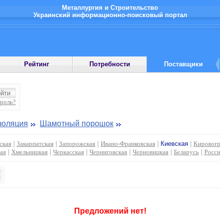
Металлургия и Строительство
Украинский информационно-поисковый портал
Рейтинг
Потребности
Поставщики
ароль?
золяция
Шамотный порошок
ская
|
Закарпатская
|
Запорожская
|
Ивано-Франковская
|
Киевская
|
Кировогр
ая
|
Хмельницкая
|
Черкасская
|
Черниговская
|
Черновицкая
|
Беларусь
|
Росс
Предложений нет!