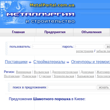
Главная
Предприятия
Объявления
пользователь:
пароль:
регистрация
/
забыли п
Поставщики
Стройматериалы
Огнеупоры и термои
Регион:
Винницкая
|
Волынская
|
Днепропетровская
|
Донецкая
|
Житомир
Полтавская
|
Ровенская
|
Сумская
|
Тернопольская
|
Харьковская
|
Херсонск
поиск в предложениях
Предложения
Шамотного порошка
в Киеве: