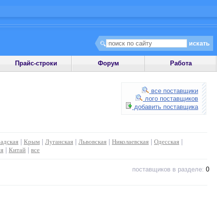
Прайс-строки
Форум
Работа
все поставщики
лого поставщиков
добавить поставщика
адская
|
Крым
|
Луганская
|
Львовская
|
Николаевская
|
Одесская
|
ия
|
Китай
|
все
поставщиков в разделе:
0