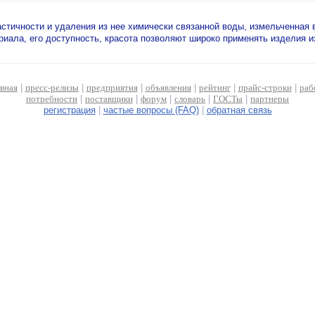
астичности и удаления из нее химически связанной воды, измельченная
иала, его доступность, красота позволяют широко применять изделия из
авная
|
пресс-релизы
|
предприятия
|
объявления
|
рейтинг
|
прайс-строки
|
раб
потребности
|
поставщики
|
форум
|
словарь
|
ГОСТы
|
партнеры
регистрация
|
частые вопросы (FAQ)
|
обратная связь