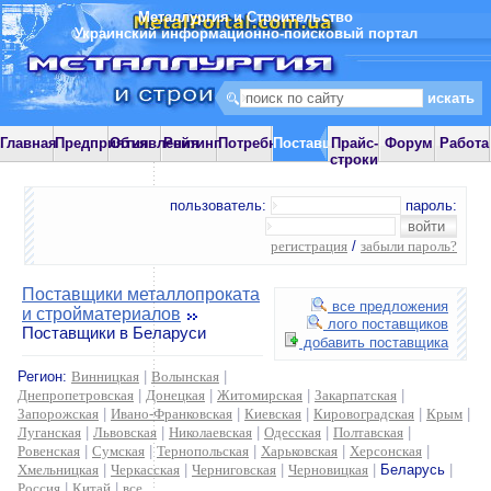
Металлургия и Строительство
Украинский информационно-поисковый портал
Главная
Предприятия
Объявления
Рейтинг
Потребности
Поставщики
Прайс-
Форум
Работа
строки
пользователь:
пароль:
регистрация
/
забыли пароль?
Поставщики металлопроката
все предложения
и стройматериалов
лого поставщиков
Поставщики в Беларуси
добавить поставщика
Регион:
Винницкая
|
Волынская
|
Днепропетровская
|
Донецкая
|
Житомирская
|
Закарпатская
|
Запорожская
|
Ивано-Франковская
|
Киевская
|
Кировоградская
|
Крым
|
Луганская
|
Львовская
|
Николаевская
|
Одесская
|
Полтавская
|
Ровенская
|
Сумская
|
Тернопольская
|
Харьковская
|
Херсонская
|
Хмельницкая
|
Черкасская
|
Черниговская
|
Черновицкая
|
Беларусь
|
Россия
|
Китай
|
все