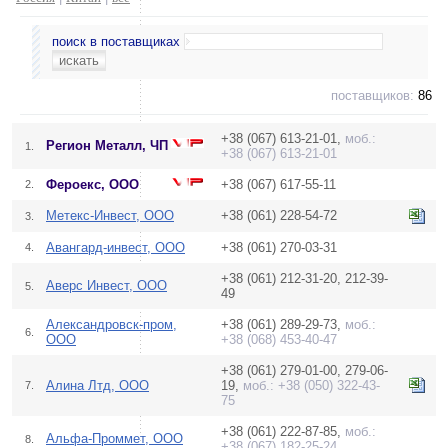
поиск в поставщиках
поставщиков:
86
+38 (067) 613-21-01,
моб.:
Регион Металл, ЧП
1.
+38 (067) 613-21-01
Фероекс, ООО
+38 (067) 617-55-11
2.
Метекс-Инвест, ООО
+38 (061) 228-54-72
3.
Авангард-инвест, ООО
+38 (061) 270-03-31
4.
+38 (061) 212-31-20, 212-39-
Аверс Инвест, ООО
5.
49
Александровск-пром,
+38 (061) 289-29-73,
моб.:
6.
ООО
+38 (068) 453-40-47
+38 (061) 279-01-00, 279-06-
Алина Лтд, ООО
19,
моб.: +38 (050) 322-43-
7.
75
+38 (061) 222-87-85,
моб.:
Альфа-Проммет, ООО
8.
+38 (067) 182-25-24