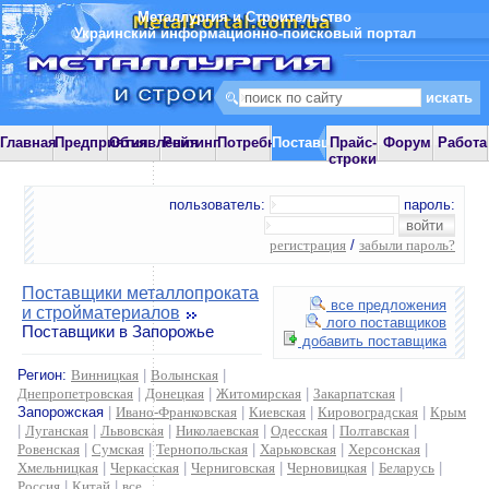
Металлургия и Строительство
Украинский информационно-поисковый портал
Главная
Предприятия
Объявления
Рейтинг
Потребности
Поставщики
Прайс-
Форум
Работа
строки
пользователь:
пароль:
регистрация
/
забыли пароль?
Поставщики металлопроката
все предложения
и стройматериалов
лого поставщиков
Поставщики в Запорожье
добавить поставщика
Регион:
Винницкая
|
Волынская
|
Днепропетровская
|
Донецкая
|
Житомирская
|
Закарпатская
|
Запорожская
|
Ивано-Франковская
|
Киевская
|
Кировоградская
|
Крым
|
Луганская
|
Львовская
|
Николаевская
|
Одесская
|
Полтавская
|
Ровенская
|
Сумская
|
Тернопольская
|
Харьковская
|
Херсонская
|
Хмельницкая
|
Черкасская
|
Черниговская
|
Черновицкая
|
Беларусь
|
Россия
|
Китай
|
все