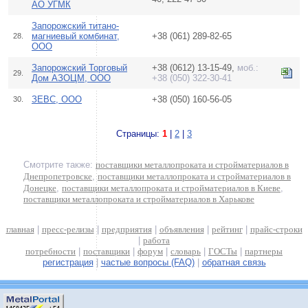
АО УГМК
Запорожский титано-
магниевый комбинат,
+38 (061) 289-82-65
28.
ООО
Запорожский Торговый
+38 (0612) 13-15-49,
моб.:
29.
Дом АЗОЦМ, ООО
+38 (050) 322-30-41
ЗЕВС, ООО
+38 (050) 160-56-05
30.
Страницы:
1
|
2
|
3
Смотрите также:
поставщики металлопроката и стройматериалов в
Днепропетровске
,
поставщики металлопроката и стройматериалов в
Донецке
,
поставщики металлопроката и стройматериалов в Киеве
,
поставщики металлопроката и стройматериалов в Харькове
главная
|
пресс-релизы
|
предприятия
|
объявления
|
рейтинг
|
прайс-строки
|
работа
потребности
|
поставщики
|
форум
|
словарь
|
ГОСТы
|
партнеры
регистрация
|
частые вопросы (FAQ)
|
обратная связь