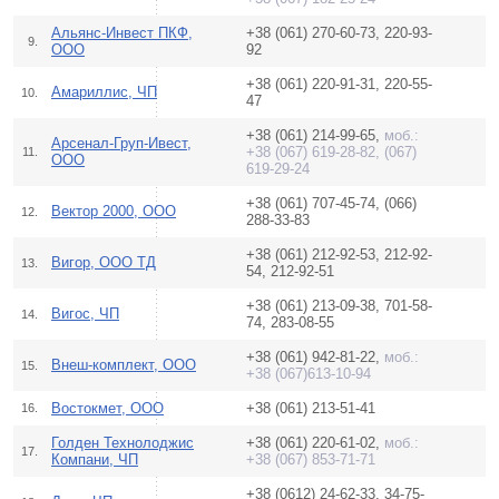
Альянс-Инвест ПКФ,
+38 (061) 270-60-73, 220-93-
9.
ООО
92
+38 (061) 220-91-31, 220-55-
Амариллис, ЧП
10.
47
+38 (061) 214-99-65,
моб.:
Арсенал-Груп-Ивест,
+38 (067) 619-28-82, (067)
11.
ООО
619-29-24
+38 (061) 707-45-74, (066)
Вектор 2000, ООО
12.
288-33-83
+38 (061) 212-92-53, 212-92-
Вигор, ООО ТД
13.
54, 212-92-51
+38 (061) 213-09-38, 701-58-
Вигос, ЧП
14.
74, 283-08-55
+38 (061) 942-81-22,
моб.:
Внеш-комплект, ООО
15.
+38 (067)613-10-94
Востокмет, ООО
+38 (061) 213-51-41
16.
Голден Технолоджис
+38 (061) 220-61-02,
моб.:
17.
Компани, ЧП
+38 (067) 853-71-71
+38 (0612) 24-62-33, 34-75-