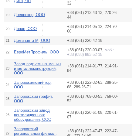
Дико, ЧП
18.
32
+38 (061) 213-43-13, 270-26-
Днепрокор, ООО
19.
44
+38 (061) 214-05-12, 224-70-
Дован, ООО
20.
66
Доминанта М, ООО
+38 (061) 220-42-19
21.
+38 (061) 220-90-07,
моб.:
ЕвроМетПрофиль, ООО
22.
+38 (093) 993-52-15
Завод подъемных машин
+38 (061) 214-91-77, 214-91-
и металлоконструкций,
23.
94
ООО
Запорожалюминторг,
+38 (061) 222-32-63, 289-26-
24.
ООО
68, 289-26-71
Запорожский графит,
+38 (061) 769-00-53, 769-00-
25.
ООО
52
Запорожский завод
+38 (061) 220-61-09, 220-61-
вентиляционного
26.
07
оборудования, ООО
Запорожский
+38 (061) 222-47-47, 222-47-
региональный филиал,
27.
40, 222-47-50