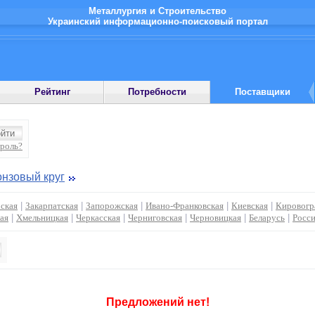
Металлургия и Строительство
Украинский информационно-поисковый портал
Рейтинг
Потребности
Поставщики
ароль?
нзовый круг
ская
|
Закарпатская
|
Запорожская
|
Ивано-Франковская
|
Киевская
|
Кировогр
ая
|
Хмельницкая
|
Черкасская
|
Черниговская
|
Черновицкая
|
Беларусь
|
Росс
Предложений нет!