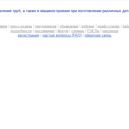
овления труб, а также в машиностроении при изготовлении различных де
авная
|
пресс-релизы
|
предприятия
|
объявления
|
рейтинг
|
прайс-строки
|
раб
потребности
|
поставщики
|
форум
|
словарь
|
ГОСТы
|
партнеры
регистрация
|
частые вопросы (FAQ)
|
обратная связь