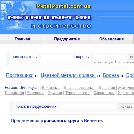
Главная
Предприятия
Объявления
пользователь:
пароль:
регистрация
/
забыли п
Поставщики
Цветной металл, сплавы
Бронза
Бро
Регион:
Винницкая
|
Волынская
|
Днепропетровская
|
Донецкая
|
Житомир
Полтавская
|
Ровенская
|
Сумская
|
Тернопольская
|
Харьковская
|
Херсонск
поиск в предложениях
Предложения
Бронзового круга
в Виннице: