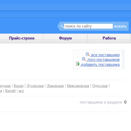
Прайс-строки
Форум
Работа
все поставщики
лого поставщиков
добавить поставщика
адская
|
Крым
|
Луганская
|
Львовская
|
Николаевская
|
Одесская
|
ия
|
Китай
|
все
поставщиков в разделе:
0