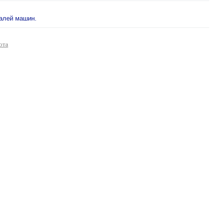
талей машин.
ота