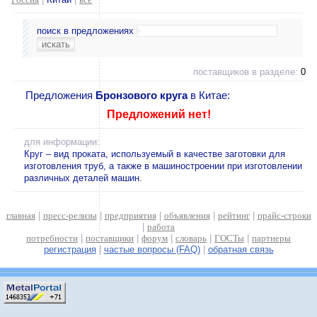
поиск в предложениях
поставщиков в разделе:
0
Предложения
Бронзового круга
в Китае:
Предложений нет!
для информации:
Круг – вид проката, используемый в качестве заготовки для
изготовления труб, а также в машиностроении при изготовлении
различных деталей машин.
главная
|
пресс-релизы
|
предприятия
|
объявления
|
рейтинг
|
прайс-строки
|
работа
потребности
|
поставщики
|
форум
|
словарь
|
ГОСТы
|
партнеры
регистрация
|
частые вопросы (FAQ)
|
обратная связь