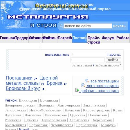
Металлургия и Строительство
Украинский информационно-поисковый портал
Главная
Предприятия
Объявления
Рейтинг
Потребности
Поставщики
Прайс-
Форум
Работа
строки
пользователь:
пароль:
регистрация
/
забыли пароль?
Поставщики
Цветной
все поставщики
металл, сплавы
Бронза
лого поставщиков
Бронзовый круг
добавить поставщика
Регион:
Винницкая
|
Волынская
|
Днепропетровская
|
Донецкая
|
Житомирская
|
Закарпатская
|
Запорожская
|
Ивано-Франковская
|
Киевская
|
Кировоградская
|
Крым
|
Луганская
|
Львовская
|
Николаевская
|
Одесская
|
Полтавская
|
Ровенская
|
Сумская
|
Тернопольская
|
Харьковская
|
Херсонская
|
Хмельницкая
|
Черкасская
|
Черниговская
|
Черновицкая
|
Беларусь
|
Россия
|
Китай
|
все