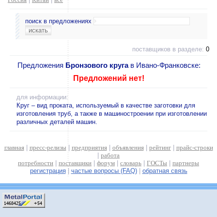
поиск в предложениях
поставщиков в разделе:
0
Предложения
Бронзового круга
в Ивано-Франковске:
Предложений нет!
для информации:
Круг – вид проката, используемый в качестве заготовки для
изготовления труб, а также в машиностроении при изготовлении
различных деталей машин.
главная
|
пресс-релизы
|
предприятия
|
объявления
|
рейтинг
|
прайс-строки
|
работа
потребности
|
поставщики
|
форум
|
словарь
|
ГОСТы
|
партнеры
регистрация
|
частые вопросы (FAQ)
|
обратная связь