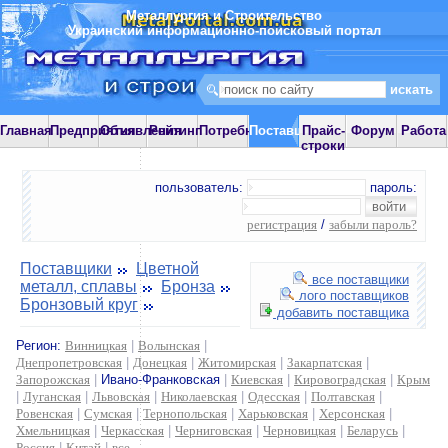
Металлургия и Строительство
Украинский информационно-поисковый портал
Главная
Предприятия
Объявления
Рейтинг
Потребности
Поставщики
Прайс-
Форум
Работа
строки
пользователь:
пароль:
регистрация
/
забыли пароль?
Поставщики
Цветной
все поставщики
металл, сплавы
Бронза
лого поставщиков
Бронзовый круг
добавить поставщика
Регион:
Винницкая
|
Волынская
|
Днепропетровская
|
Донецкая
|
Житомирская
|
Закарпатская
|
Запорожская
|
Ивано-Франковская
|
Киевская
|
Кировоградская
|
Крым
|
Луганская
|
Львовская
|
Николаевская
|
Одесская
|
Полтавская
|
Ровенская
|
Сумская
|
Тернопольская
|
Харьковская
|
Херсонская
|
Хмельницкая
|
Черкасская
|
Черниговская
|
Черновицкая
|
Беларусь
|
Россия
|
Китай
|
все