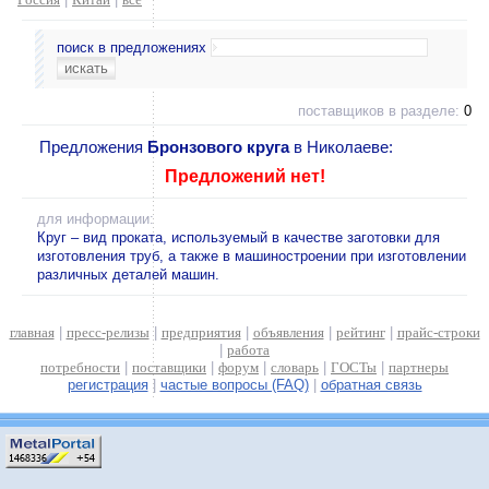
поиск в предложениях
поставщиков в разделе:
0
Предложения
Бронзового круга
в Николаеве:
Предложений нет!
для информации:
Круг – вид проката, используемый в качестве заготовки для
изготовления труб, а также в машиностроении при изготовлении
различных деталей машин.
главная
|
пресс-релизы
|
предприятия
|
объявления
|
рейтинг
|
прайс-строки
|
работа
потребности
|
поставщики
|
форум
|
словарь
|
ГОСТы
|
партнеры
регистрация
|
частые вопросы (FAQ)
|
обратная связь