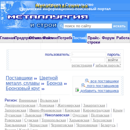
Металлургия и Строительство
Украинский информационно-поисковый портал
Главная
Предприятия
Объявления
Рейтинг
Потребности
Поставщики
Прайс-
Форум
Работа
строки
пользователь:
пароль:
регистрация
/
забыли пароль?
Поставщики
Цветной
все поставщики
металл, сплавы
Бронза
лого поставщиков
Бронзовый круг
добавить поставщика
Регион:
Винницкая
|
Волынская
|
Днепропетровская
|
Донецкая
|
Житомирская
|
Закарпатская
|
Запорожская
|
Ивано-Франковская
|
Киевская
|
Кировоградская
|
Крым
|
Луганская
|
Львовская
|
Николаевская
|
Одесская
|
Полтавская
|
Ровенская
|
Сумская
|
Тернопольская
|
Харьковская
|
Херсонская
|
Хмельницкая
|
Черкасская
|
Черниговская
|
Черновицкая
|
Беларусь
|
Россия
|
Китай
|
все