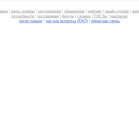
авная
|
пресс-релизы
|
предприятия
|
объявления
|
рейтинг
|
прайс-строки
|
раб
потребности
|
поставщики
|
форум
|
словарь
|
ГОСТы
|
партнеры
регистрация
|
частые вопросы (FAQ)
|
обратная связь