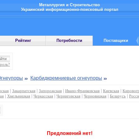
Металлургия и Строительство
Украинский информационно-поисковый портал
Рейтинг
Потребности
Поставщики
ароль?
Огнеупоры
Карбидкремниевые огнеупоры
ская
|
Закарпатская
|
Запорожская
|
Ивано-Франковская
|
Киевская
|
Кировогр
ая
|
Хмельницкая
|
Черкасская
|
Черниговская
|
Черновицкая
|
Беларусь
|
Росс
Предложений нет!