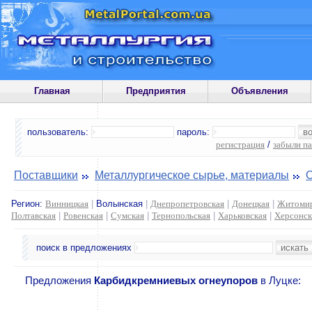
Главная
Предприятия
Объявления
пользователь:
пароль:
регистрация
/
забыли п
Поставщики
Металлургическое сырье, материалы
Регион:
Винницкая
|
Волынская
|
Днепропетровская
|
Донецкая
|
Житомир
Полтавская
|
Ровенская
|
Сумская
|
Тернопольская
|
Харьковская
|
Херсонск
поиск в предложениях
Предложения
Карбидкремниевых огнеупоров
в Луцке: