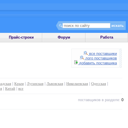
Прайс-строки
Форум
Работа
все поставщики
лого поставщиков
добавить поставщика
адская
|
Крым
|
Луганская
|
Львовская
|
Николаевская
|
Одесская
|
ия
|
Китай
|
все
поставщиков в разделе:
0