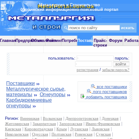
Металлургия и Строительство
Украинский информационно-поисковый портал
Главная
Предприятия
Объявления
Рейтинг
Потребности
Поставщики
Прайс-
Форум
Работа
строки
пользователь:
пароль:
регистрация
/
забыли пароль?
Поставщики
все поставщики
Металлургическое сырье,
лого поставщиков
материалы
Огнеупоры
добавить поставщика
Карбидкремниевые
огнеупоры
Регион:
Винницкая
|
Волынская
|
Днепропетровская
|
Донецкая
|
Житомирская
|
Закарпатская
|
Запорожская
|
Ивано-Франковская
|
Киевская
|
Кировоградская
|
Крым
|
Луганская
|
Львовская
|
Николаевская
|
Одесская
|
Полтавская
|
Ровенская
|
Сумская
|