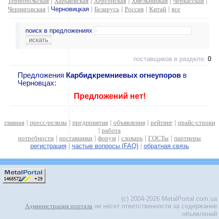
Тернопольская
|
Харьковская
|
Херсонская
|
Хмельницкая
|
Черкасская
|
Черниговская
|
Черновицкая
|
Беларусь
|
Россия
|
Китай
|
все
поиск в предложениях
поставщиков в разделе:
0
Предложения
Карбидкремниевых огнеупоров
в
Черновцах:
Предложений нет!
главная
|
пресс-релизы
|
предприятия
|
объявления
|
рейтинг
|
прайс-строки
|
работа
потребности
|
поставщики
|
форум
|
словарь
|
ГОСТы
|
партнеры
регистрация
|
частые вопросы (FAQ)
|
обратная связь
(c) 2004-2026 MetalPortal.com.ua
Администрация портала
не несет ответственности за содержание
объявлений