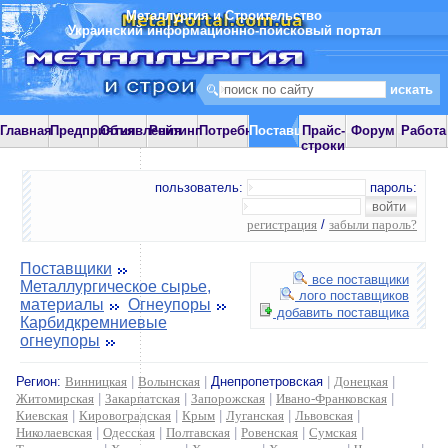
Металлургия и Строительство
Украинский информационно-поисковый портал
Главная
Предприятия
Объявления
Рейтинг
Потребности
Поставщики
Прайс-
Форум
Работа
строки
пользователь:
пароль:
регистрация
/
забыли пароль?
Поставщики
все поставщики
Металлургическое сырье,
лого поставщиков
материалы
Огнеупоры
добавить поставщика
Карбидкремниевые
огнеупоры
Регион:
Винницкая
|
Волынская
|
Днепропетровская
|
Донецкая
|
Житомирская
|
Закарпатская
|
Запорожская
|
Ивано-Франковская
|
Киевская
|
Кировоградская
|
Крым
|
Луганская
|
Львовская
|
Николаевская
|
Одесская
|
Полтавская
|
Ровенская
|
Сумская
|