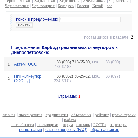
Тернопольская
|
Харьковская
|
Херсонская
|
Хмельницкая
|
Черкасская
|
Черниговская
|
Черновицкая
|
Беларусь
|
Россия
|
Китай
|
все
поиск в предложениях
поставщиков в разделе:
2
Предложения
Карбидкремниевых огнеупоров
в
Днепропетровске:
+38 (056) 713-65-30,
моб.: +38 (050)
Актем, ООО
1.
773-67-88
ПИР-Огнеупор,
+38 (0562) 36-25-82,
моб.: +38 (097)
2.
ООО ТД
234-69-07
Страницы:
1
главная
|
пресс-релизы
|
предприятия
|
объявления
|
рейтинг
|
прайс-строки
|
работа
потребности
|
поставщики
|
форум
|
словарь
|
ГОСТы
|
партнеры
регистрация
|
частые вопросы (FAQ)
|
обратная связь