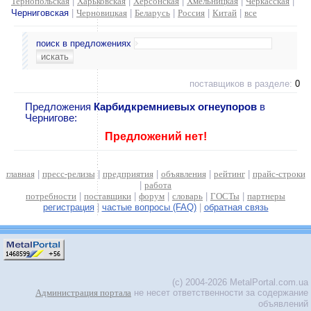
Тернопольская
|
Харьковская
|
Херсонская
|
Хмельницкая
|
Черкасская
|
Черниговская
|
Черновицкая
|
Беларусь
|
Россия
|
Китай
|
все
поиск в предложениях
поставщиков в разделе:
0
Предложения
Карбидкремниевых огнеупоров
в
Чернигове:
Предложений нет!
главная
|
пресс-релизы
|
предприятия
|
объявления
|
рейтинг
|
прайс-строки
|
работа
потребности
|
поставщики
|
форум
|
словарь
|
ГОСТы
|
партнеры
регистрация
|
частые вопросы (FAQ)
|
обратная связь
(c) 2004-2026 MetalPortal.com.ua
Администрация портала
не несет ответственности за содержание
объявлений