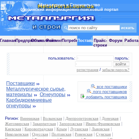
Металлургия и Строительство
Украинский информационно-поисковый портал
Главная
Предприятия
Объявления
Рейтинг
Потребности
Поставщики
Прайс-
Форум
Работа
строки
пользователь:
пароль:
регистрация
/
забыли пароль?
Поставщики
все поставщики
Металлургическое сырье,
лого поставщиков
материалы
Огнеупоры
добавить поставщика
Карбидкремниевые
огнеупоры
Регион:
Винницкая
|
Волынская
|
Днепропетровская
|
Донецкая
|
Житомирская
|
Закарпатская
|
Запорожская
|
Ивано-Франковская
|
Киевская
|
Кировоградская
|
Крым
|
Луганская
|
Львовская
|
Николаевская
|
Одесская
|
Полтавская
|
Ровенская
|
Сумская
|