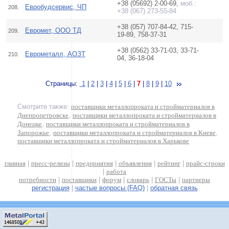
+38 (05692) 2-00-69,
моб.:
Евробудсервис, ЧП
208.
+38 (067) 273-55-84
+38 (057) 707-84-42, 715-
Евромет, ООО ТД
209.
19-89, 758-37-31
+38 (0562) 33-71-03, 33-71-
Еврометалл, АОЗТ
210.
04, 36-18-04
Страницы:
1
|
2
|
3
|
4
|
5
|
6
|
7
|
8
|
9
|
10
Смотрите также:
поставщики металлопроката и стройматериалов в
Днепропетровске
,
поставщики металлопроката и стройматериалов в
Донецке
,
поставщики металлопроката и стройматериалов в
Запорожье
,
поставщики металлопроката и стройматериалов в Киеве
,
поставщики металлопроката и стройматериалов в Харькове
главная
|
пресс-релизы
|
предприятия
|
объявления
|
рейтинг
|
прайс-строки
|
работа
потребности
|
поставщики
|
форум
|
словарь
|
ГОСТы
|
партнеры
регистрация
|
частые вопросы (FAQ)
|
обратная связь