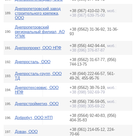
Днепропетровский завод
+38 (067) 410-02-79,
моб.:
строительного крепежа,
189.
+38 (067) 639-75-00
ООО
Днепропетровский
+38 (0562) 31-36-92, 31-36-
региональный филиал, АО
190.
93
УГМК
+38 (056) 442-94-44,
моб.:
Днепропроект, ООО НПФ
191.
+38 (096) 376-87-87
+38 (0562) 31-67-77, (056)
Днепросталь, ООО
192.
744-13-75
Днепросталь-групп, ООО
+38 (044) 222-66-57, 561-
193.
ТД
49-26, 455-95-76
Днепротехсервис, ООО
+38 (0562) 38-76-19,
моб.:
194.
НПФ
+38 (098) 592-69-79
+38 (056) 736-59-05,
моб.:
Днепрстройметиз, ООО
195.
+38 (098) 305-69-22
+38 (0564) 92-40-83, (056)
Добробут, ООО НТП
196.
404-35-83
+38 (061) 214-05-12, 224-
Дован, ООО
197.
70-66