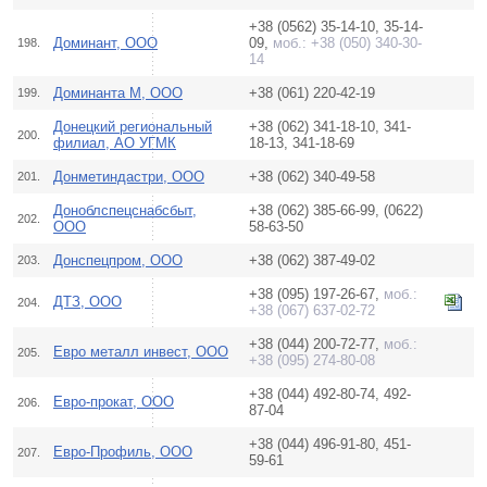
+38 (0562) 35-14-10, 35-14-
Доминант, ООО
09,
моб.: +38 (050) 340-30-
198.
14
Доминанта М, ООО
+38 (061) 220-42-19
199.
Донецкий региональный
+38 (062) 341-18-10, 341-
200.
филиал, АО УГМК
18-13, 341-18-69
Донметиндастри, ООО
+38 (062) 340-49-58
201.
Доноблспецснабсбыт,
+38 (062) 385-66-99, (0622)
202.
ООО
58-63-50
Донспецпром, ООО
+38 (062) 387-49-02
203.
+38 (095) 197-26-67,
моб.:
ДТЗ, ООО
204.
+38 (067) 637-02-72
+38 (044) 200-72-77,
моб.:
Евро металл инвест, ООО
205.
+38 (095) 274-80-08
+38 (044) 492-80-74, 492-
Евро-прокат, ООО
206.
87-04
+38 (044) 496-91-80, 451-
Евро-Профиль, ООО
207.
59-61