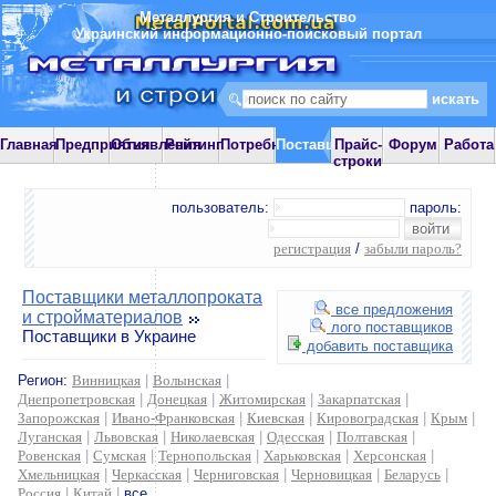
Металлургия и Строительство
Украинский информационно-поисковый портал
Главная
Предприятия
Объявления
Рейтинг
Потребности
Поставщики
Прайс-
Форум
Работа
строки
пользователь:
пароль:
регистрация
/
забыли пароль?
Поставщики металлопроката
все предложения
и стройматериалов
лого поставщиков
Поставщики в Украине
добавить поставщика
Регион:
Винницкая
|
Волынская
|
Днепропетровская
|
Донецкая
|
Житомирская
|
Закарпатская
|
Запорожская
|
Ивано-Франковская
|
Киевская
|
Кировоградская
|
Крым
|
Луганская
|
Львовская
|
Николаевская
|
Одесская
|
Полтавская
|
Ровенская
|
Сумская
|
Тернопольская
|
Харьковская
|
Херсонская
|
Хмельницкая
|
Черкасская
|
Черниговская
|
Черновицкая
|
Беларусь
|
Россия
|
Китай
|
все