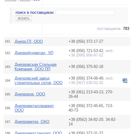
поиск в поставщиках
поставщиков:
783
Днепр-ГЛ, ООО
+38 (056) 372-17-27
181.
+38 (056) 721-53-42,
моб.:
Днепробудметал, ЧП
182.
+38 (099) 956-97-52
Днепровская Стальная
+38 (056) 375-92-18
183.
Компания, ООО ПП
Днепровский завод
+38 (056) 374-06-49,
моб.:
184.
строительных сеток, ООО
+38 (067) 630-02-26
+38 (061) 213-43-13, 270-
Днепрокор, ООО
185.
26-44
Днепрометаллмаркет,
+38 (056) 372-45-65, 713-
186.
ООО
40-73
+38 (0562) 34-82-20, 34-82-
Днепрометиз, ОАО
187.
14
Днепрометстандарт, ООО
+38 (056) 377-31-72
188.