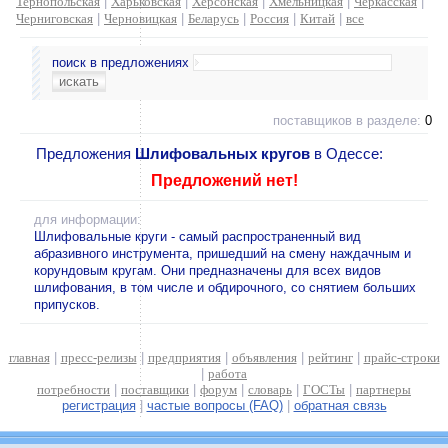
Тернопольская
|
Харьковская
|
Херсонская
|
Хмельницкая
|
Черкасская
|
Черниговская
|
Черновицкая
|
Беларусь
|
Россия
|
Китай
|
все
поиск в предложениях
поставщиков в разделе:
0
Предложения
Шлифовальных кругов
в Одессе:
Предложений нет!
для информации:
Шлифовальные круги - самый распространенный вид
абразивного инструмента, пришедший на смену наждачным и
корундовым кругам. Они предназначены для всех видов
шлифования, в том числе и обдирочного, со снятием больших
припусков.
главная
|
пресс-релизы
|
предприятия
|
объявления
|
рейтинг
|
прайс-строки
|
работа
потребности
|
поставщики
|
форум
|
словарь
|
ГОСТы
|
партнеры
регистрация
|
частые вопросы (FAQ)
|
обратная связь