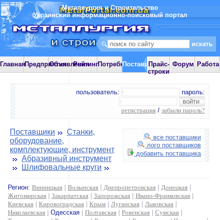
Металлургия и Строительство
Украинский информационно-поисковый портал
Главная
Предприятия
Объявления
Рейтинг
Потребности
Поставщики
Прайс-
Форум
Работа
строки
пользователь:
пароль:
регистрация
/
забыли пароль?
Поставщики
Станки,
все поставщики
оборудование,
лого поставщиков
комплектующие, инструмент
добавить поставщика
Абразивный инструмент
Шлифовальные круги
Регион:
Винницкая
|
Волынская
|
Днепропетровская
|
Донецкая
|
Житомирская
|
Закарпатская
|
Запорожская
|
Ивано-Франковская
|
Киевская
|
Кировоградская
|
Крым
|
Луганская
|
Львовская
|
Николаевская
|
Одесская
|
Полтавская
|
Ровенская
|
Сумская
|