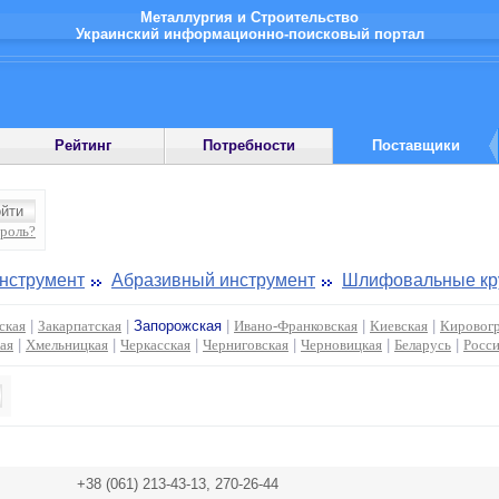
Металлургия и Строительство
Украинский информационно-поисковый портал
Рейтинг
Потребности
Поставщики
ароль?
инструмент
Абразивный инструмент
Шлифовальные кр
ская
|
Закарпатская
|
Запорожская
|
Ивано-Франковская
|
Киевская
|
Кировогр
ая
|
Хмельницкая
|
Черкасская
|
Черниговская
|
Черновицкая
|
Беларусь
|
Росс
+38 (061) 213-43-13, 270-26-44