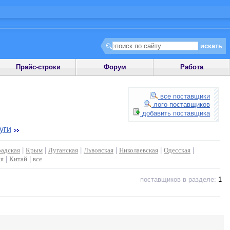
Прайс-строки
Форум
Работа
все поставщики
лого поставщиков
добавить поставщика
уги
адская
|
Крым
|
Луганская
|
Львовская
|
Николаевская
|
Одесская
|
ия
|
Китай
|
все
поставщиков в разделе:
1