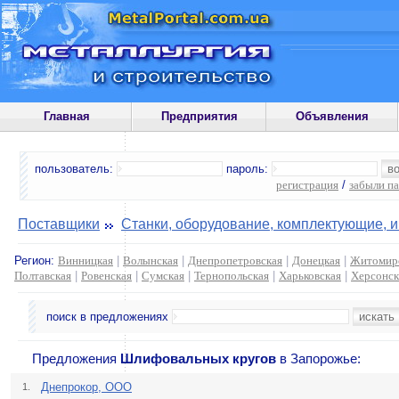
Главная
Предприятия
Объявления
пользователь:
пароль:
регистрация
/
забыли п
Поставщики
Станки, оборудование, комплектующие, 
Регион:
Винницкая
|
Волынская
|
Днепропетровская
|
Донецкая
|
Житомир
Полтавская
|
Ровенская
|
Сумская
|
Тернопольская
|
Харьковская
|
Херсонск
поиск в предложениях
Предложения
Шлифовальных кругов
в Запорожье:
Днепрокор, ООО
1.