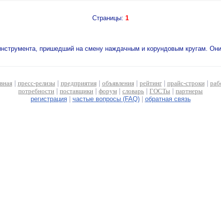
Страницы:
1
инструмента, пришедший на смену наждачным и корундовым кругам. Они
авная
|
пресс-релизы
|
предприятия
|
объявления
|
рейтинг
|
прайс-строки
|
раб
потребности
|
поставщики
|
форум
|
словарь
|
ГОСТы
|
партнеры
регистрация
|
частые вопросы (FAQ)
|
обратная связь