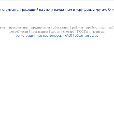
инструмента, пришедший на смену наждачным и корундовым кругам. Они
авная
|
пресс-релизы
|
предприятия
|
объявления
|
рейтинг
|
прайс-строки
|
раб
потребности
|
поставщики
|
форум
|
словарь
|
ГОСТы
|
партнеры
регистрация
|
частые вопросы (FAQ)
|
обратная связь