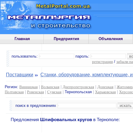
Главная
Предприятия
Объявления
пользователь:
пароль:
регистрация
/
забыли п
Поставщики
Станки, оборудование, комплектующие, 
Регион:
Винницкая
|
Волынская
|
Днепропетровская
|
Донецкая
|
Житомир
Полтавская
|
Ровенская
|
Сумская
|
Тернопольская
|
Харьковская
|
Херсонс
поиск в предложениях
Предложения
Шлифовальных кругов
в Тернополе: