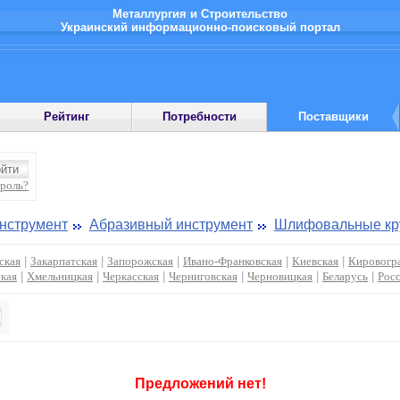
Металлургия и Строительство
Украинский информационно-поисковый портал
Рейтинг
Потребности
Поставщики
ароль?
инструмент
Абразивный инструмент
Шлифовальные кр
ская
|
Закарпатская
|
Запорожская
|
Ивано-Франковская
|
Киевская
|
Кировогр
кая
|
Хмельницкая
|
Черкасская
|
Черниговская
|
Черновицкая
|
Беларусь
|
Рос
Предложений нет!