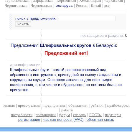
Тернопольская
|
Харьковская
|
Херсонская
|
Хмельницкая
|
Черкасская
|
Черниговская
|
Черновицкая
|
Беларусь
|
Россия
|
Китай
|
все
поиск в предложениях
поставщиков в разделе:
0
Предложения
Шлифовальных кругов
в Беларуси:
Предложений нет!
для информации:
Шлифовальные круги - самый распространенный вид
абразивного инструмента, пришедший на смену наждачным и
корундовым кругам. Они предназначены для всех видов
шлифования, в том числе и обдирочного, со снятием больших
припусков.
главная
|
пресс-релизы
|
предприятия
|
объявления
|
рейтинг
|
прайс-строки
|
работа
потребности
|
поставщики
|
форум
|
словарь
|
ГОСТы
|
партнеры
регистрация
|
частые вопросы (FAQ)
|
обратная связь