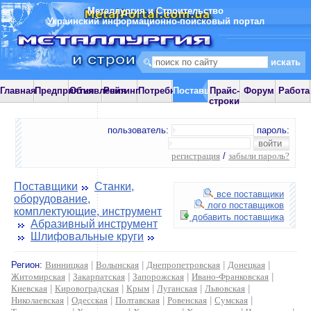
Металлургия и Строительство
Украинский информационно-поисковый портал
Главная
Предприятия
Объявления
Рейтинг
Потребности
Поставщики
Прайс-
Форум
Работа
строки
пользователь:
пароль:
регистрация
/
забыли пароль?
Поставщики
Станки,
все поставщики
оборудование,
лого поставщиков
комплектующие, инструмент
добавить поставщика
Абразивный инструмент
Шлифовальные круги
Регион:
Винницкая
|
Волынская
|
Днепропетровская
|
Донецкая
|
Житомирская
|
Закарпатская
|
Запорожская
|
Ивано-Франковская
|
Киевская
|
Кировоградская
|
Крым
|
Луганская
|
Львовская
|
Николаевская
|
Одесская
|
Полтавская
|
Ровенская
|
Сумская
|