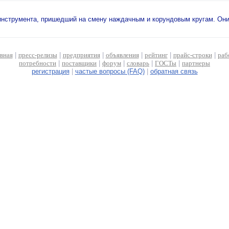
инструмента, пришедший на смену наждачным и корундовым кругам. Они
авная
|
пресс-релизы
|
предприятия
|
объявления
|
рейтинг
|
прайс-строки
|
раб
потребности
|
поставщики
|
форум
|
словарь
|
ГОСТы
|
партнеры
регистрация
|
частые вопросы (FAQ)
|
обратная связь