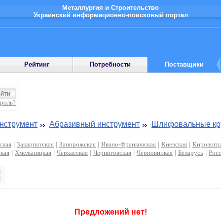
Металлургия и Строительство
Украинский информационно-поисковый портал
Рейтинг
Потребности
Поставщики
ароль?
инструмент
Абразивный инструмент
Шлифовальные кр
ская
|
Закарпатская
|
Запорожская
|
Ивано-Франковская
|
Киевская
|
Кировогр
кая
|
Хмельницкая
|
Черкасская
|
Черниговская
|
Черновицкая
|
Беларусь
|
Рос
Предложений нет!