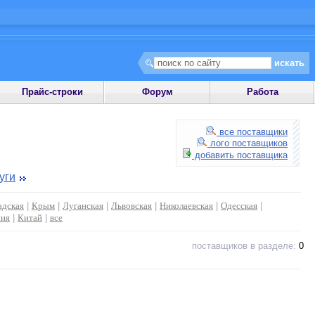
Прайс-строки
Форум
Работа
все поставщики
лого поставщиков
добавить поставщика
уги
адская
|
Крым
|
Луганская
|
Львовская
|
Николаевская
|
Одесская
|
сия
|
Китай
|
все
поставщиков в разделе:
0