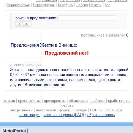
|
Черниговская
|
Черновицкая
|
Беларусь
|
Россия
|
Китай
|
все
поиск в предложениях
поставщиков в разделе:
0
Предложения
Жести
в Виннице:
Предложений нет!
для информации:
Жесть — холоднокатаная отожжённая листовая сталь толщиной
0,08—0,32 мм, с нанесенными защитными покрытиями из олова,
или специальными покрытиями, например: лак, цинк, хром и
другие. Выпускается в листах.
главная
|
пресс-релизы
|
предприятия
|
объявления
|
рейтинг
|
прайс-строки
|
работа
потребности
|
поставщики
|
форум
|
словарь
|
ГОСТы
|
партнеры
регистрация
|
частые вопросы (FAQ)
|
обратная связь