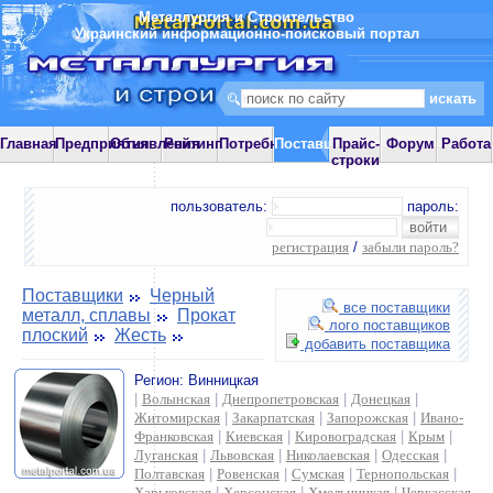
Металлургия и Строительство
Украинский информационно-поисковый портал
Главная
Предприятия
Объявления
Рейтинг
Потребности
Поставщики
Прайс-
Форум
Работа
строки
пользователь:
пароль:
регистрация
/
забыли пароль?
Поставщики
Черный
все поставщики
металл, сплавы
Прокат
лого поставщиков
плоский
Жесть
добавить поставщика
Регион:
Винницкая
|
Волынская
|
Днепропетровская
|
Донецкая
|
Житомирская
|
Закарпатская
|
Запорожская
|
Ивано-
Франковская
|
Киевская
|
Кировоградская
|
Крым
|
Луганская
|
Львовская
|
Николаевская
|
Одесская
|
Полтавская
|
Ровенская
|
Сумская
|
Тернопольская
|
Харьковская
|
Херсонская
|
Хмельницкая
|
Черкасская