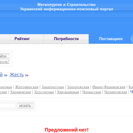
Металлургия и Строительство
Украинский информационно-поисковый портал
Рейтинг
Потребности
Поставщики
ароль?
ий
Жесть
нецкая
|
Житомирская
|
Закарпатская
|
Запорожская
|
Ивано-Франковская
|
Ки
ская
|
Харьковская
|
Херсонская
|
Хмельницкая
|
Черкасская
|
Черниговская
|
Ч
Предложений нет!