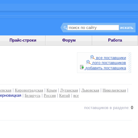
Прайс-строки
Форум
Работа
все поставщики
лого поставщиков
добавить поставщика
евская
|
Кировоградская
|
Крым
|
Луганская
|
Львовская
|
Николаевская
|
ерновицкая
|
Беларусь
|
Россия
|
Китай
|
все
поставщиков в разделе:
0