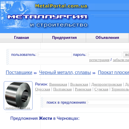
Главная
Предприятия
Объявления
пользователь:
пароль:
регистрация
/
забыли п
Поставщики
Черный металл, сплавы
Прокат плоск
Регион:
Винницкая
|
Волынская
|
Днепропетровская
|
До
Одесская
|
Полтавская
|
Ровенская
|
Сумская
|
Тернополь
поиск в предложениях
Предложения
Жести
в Черновцах: