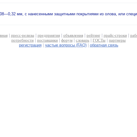
8—0,32 мм, с нанесенными защитными покрытиями из олова, или специа
авная
|
пресс-релизы
|
предприятия
|
объявления
|
рейтинг
|
прайс-строки
|
раб
потребности
|
поставщики
|
форум
|
словарь
|
ГОСТы
|
партнеры
регистрация
|
частые вопросы (FAQ)
|
обратная связь