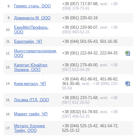
+38 (057) 717-87-88,
моб.: +38
Гермес сталь, ООО
8.
(099) 378-73-81
Доминанта М, ООО
+38 (061) 220-42-19
9.
ЕвроМетПрофиль,
+38 (061) 220-90-07,
моб.: +38
10.
ООО
(093) 993-52-15
Евротрейд, ЧП
+38 (044) 501-55-43, 501-16-35
11.
Индустриалтехнопром,
+38 (061) 222-84-32, 222-84-33
12.
ООО
Капитал Юнайтед
+38 (061) 279-40-00,
моб.: +38
13.
Украина, ООО
(067) 613-24-29
+38 (044) 451-86-81, 451-86-82,
Киев-металл, ЧП
361-30-46,
моб.: +38 (096) 225-
14.
55-59
+38 (061) 233-71-68,
моб.: +38
Лосама ЛТД, ООО
15.
(067) 612-16-52
+38 (0532) 61-78-93,
моб.: +38
Маркет трейд, ЧП
16.
(097) 406-52-25
Металл Холдинг
+38 (044) 525-15-42, 461-54-72,
17.
Трейд, ООО
525-15-12