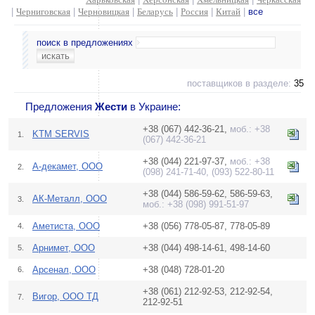
|
Черниговская
|
Черновицкая
|
Беларусь
|
Россия
|
Китай
|
все
поиск в предложениях
поставщиков в разделе:
35
Предложения
Жести
в Украине:
+38 (067) 442-36-21,
моб.: +38
KTM SERVIS
1.
(067) 442-36-21
+38 (044) 221-97-37,
моб.: +38
А-декамет, ООО
2.
(098) 241-71-40, (093) 522-80-11
+38 (044) 586-59-62, 586-59-63,
АК-Металл, ООО
3.
моб.: +38 (098) 991-51-97
Аметиста, OOO
+38 (056) 778-05-87, 778-05-89
4.
Арнимет, ООО
+38 (044) 498-14-61, 498-14-60
5.
Арсенал, ООО
+38 (048) 728-01-20
6.
+38 (061) 212-92-53, 212-92-54,
Вигор, ООО ТД
7.
212-92-51