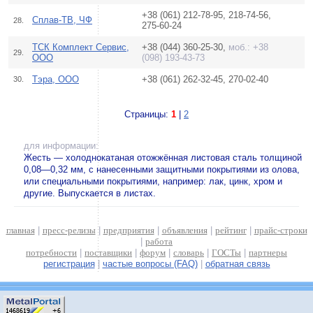
+38 (061) 212-78-95, 218-74-56,
Сплав-ТВ, ЧФ
28.
275-60-24
ТСК Комплект Сервис,
+38 (044) 360-25-30,
моб.: +38
29.
ООО
(098) 193-43-73
Тэра, ООО
+38 (061) 262-32-45, 270-02-40
30.
Страницы:
1
|
2
для информации:
Жесть — холоднокатаная отожжённая листовая сталь толщиной
0,08—0,32 мм, с нанесенными защитными покрытиями из олова,
или специальными покрытиями, например: лак, цинк, хром и
другие. Выпускается в листах.
главная
|
пресс-релизы
|
предприятия
|
объявления
|
рейтинг
|
прайс-строки
|
работа
потребности
|
поставщики
|
форум
|
словарь
|
ГОСТы
|
партнеры
регистрация
|
частые вопросы (FAQ)
|
обратная связь