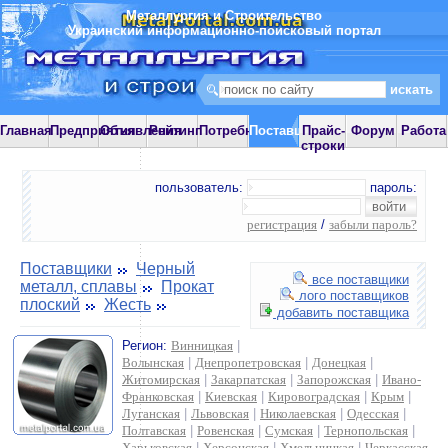
Металлургия и Строительство
Украинский информационно-поисковый портал
Главная
Предприятия
Объявления
Рейтинг
Потребности
Поставщики
Прайс-
Форум
Работа
строки
пользователь:
пароль:
регистрация
/
забыли пароль?
Поставщики
Черный
все поставщики
металл, сплавы
Прокат
лого поставщиков
плоский
Жесть
добавить поставщика
Регион:
Винницкая
|
Волынская
|
Днепропетровская
|
Донецкая
|
Житомирская
|
Закарпатская
|
Запорожская
|
Ивано-
Франковская
|
Киевская
|
Кировоградская
|
Крым
|
Луганская
|
Львовская
|
Николаевская
|
Одесская
|
Полтавская
|
Ровенская
|
Сумская
|
Тернопольская
|
Харьковская
|
Херсонская
|
Хмельницкая
|
Черкасская