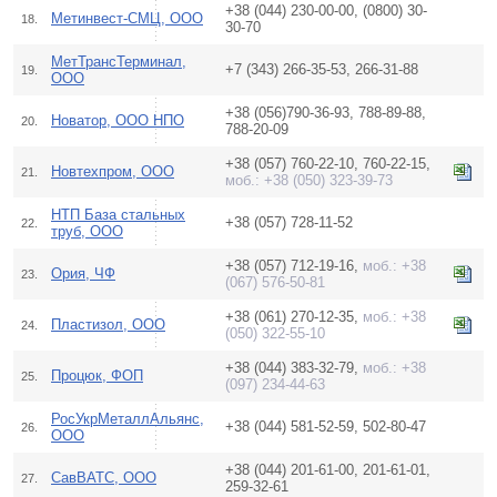
+38 (044) 230-00-00, (0800) 30-
Метинвест-СМЦ, ООО
18.
30-70
МетТрансТерминал,
+7 (343) 266-35-53, 266-31-88
19.
ООО
+38 (056)790-36-93, 788-89-88,
Новатор, ООО НПО
20.
788-20-09
+38 (057) 760-22-10, 760-22-15,
Новтехпром, ООО
21.
моб.: +38 (050) 323-39-73
НТП База стальных
+38 (057) 728-11-52
22.
труб, ООО
+38 (057) 712-19-16,
моб.: +38
Ория, ЧФ
23.
(067) 576-50-81
+38 (061) 270-12-35,
моб.: +38
Пластизол, ООО
24.
(050) 322-55-10
+38 (044) 383-32-79,
моб.: +38
Процюк, ФОП
25.
(097) 234-44-63
РосУкрМеталлАльянс,
+38 (044) 581-52-59, 502-80-47
26.
ООО
+38 (044) 201-61-00, 201-61-01,
СавВАТС, ООО
27.
259-32-61