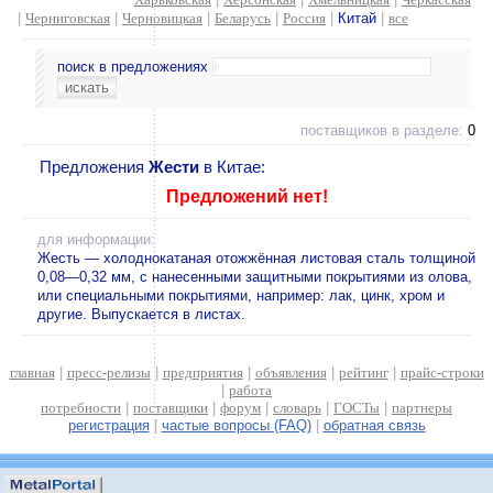
|
Черниговская
|
Черновицкая
|
Беларусь
|
Россия
|
Китай
|
все
поиск в предложениях
поставщиков в разделе:
0
Предложения
Жести
в Китае:
Предложений нет!
для информации:
Жесть — холоднокатаная отожжённая листовая сталь толщиной
0,08—0,32 мм, с нанесенными защитными покрытиями из олова,
или специальными покрытиями, например: лак, цинк, хром и
другие. Выпускается в листах.
главная
|
пресс-релизы
|
предприятия
|
объявления
|
рейтинг
|
прайс-строки
|
работа
потребности
|
поставщики
|
форум
|
словарь
|
ГОСТы
|
партнеры
регистрация
|
частые вопросы (FAQ)
|
обратная связь