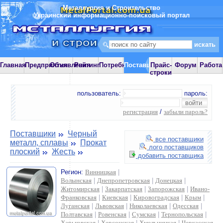
Металлургия и Строительство
Украинский информационно-поисковый портал
Главная
Предприятия
Объявления
Рейтинг
Потребности
Поставщики
Прайс-
Форум
Работа
строки
пользователь:
пароль:
регистрация
/
забыли пароль?
Поставщики
Черный
все поставщики
металл, сплавы
Прокат
лого поставщиков
плоский
Жесть
добавить поставщика
Регион:
Винницкая
|
Волынская
|
Днепропетровская
|
Донецкая
|
Житомирская
|
Закарпатская
|
Запорожская
|
Ивано-
Франковская
|
Киевская
|
Кировоградская
|
Крым
|
Луганская
|
Львовская
|
Николаевская
|
Одесская
|
Полтавская
|
Ровенская
|
Сумская
|
Тернопольская
|
Харьковская
|
Херсонская
|
Хмельницкая
|
Черкасская