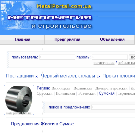
Главная
Предприятия
Объявления
пользователь:
пароль:
регистрация
/
забыли п
Поставщики
Черный металл, сплавы
Прокат плоск
Регион:
Винницкая
|
Волынская
|
Днепропетровская
|
До
Одесская
|
Полтавская
|
Ровенская
|
Сумская
|
Тернопол
поиск в предложениях
Предложения
Жести
в Сумах: