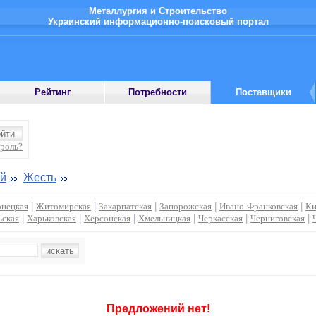
Металлургия и Строительство
Украинский информационно-поисковый портал
Рейтинг
Потребности
Поставщики
ароль?
ий
Жесть
нецкая
|
Житомирская
|
Закарпатская
|
Запорожская
|
Ивано-Франковская
|
Ки
ьская
|
Харьковская
|
Херсонская
|
Хмельницкая
|
Черкасская
|
Черниговская
|
Предложений нет!