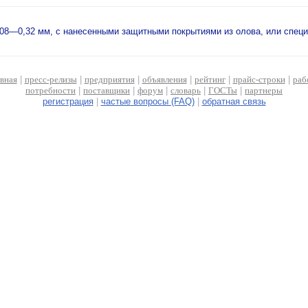
8—0,32 мм, с нанесенными защитными покрытиями из олова, или специа
авная
|
пресс-релизы
|
предприятия
|
объявления
|
рейтинг
|
прайс-строки
|
раб
потребности
|
поставщики
|
форум
|
словарь
|
ГОСТы
|
партнеры
регистрация
|
частые вопросы (FAQ)
|
обратная связь