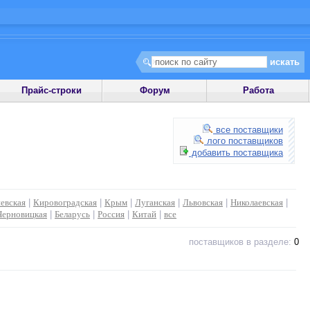
Прайс-строки
Форум
Работа
все поставщики
лого поставщиков
добавить поставщика
евская
|
Кировоградская
|
Крым
|
Луганская
|
Львовская
|
Николаевская
|
Черновицкая
|
Беларусь
|
Россия
|
Китай
|
все
поставщиков в разделе:
0