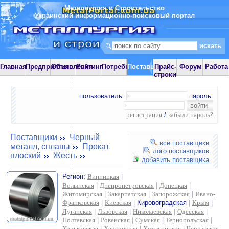
Металлургия и Строительство
Украинский информационно-поисковый портал
Главная
Предприятия
Объявления
Рейтинг
Потребности
Поставщики
Прайс-
Форум
Работа
строки
пользователь:
пароль:
регистрация
/
забыли пароль?
Поставщики
Черный
все поставщики
металл, сплавы
Прокат
лого поставщиков
плоский
Жесть
добавить поставщика
Регион:
Винницкая
|
Волынская
|
Днепропетровская
|
Донецкая
|
Житомирская
|
Закарпатская
|
Запорожская
|
Ивано-
Франковская
|
Киевская
|
Кировоградская
|
Крым
|
Луганская
|
Львовская
|
Николаевская
|
Одесская
|
Полтавская
|
Ровенская
|
Сумская
|
Тернопольская
|
Харьковская
|
Херсонская
|
Хмельницкая
|
Черкасская