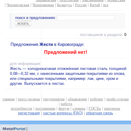
|
Черниговская
|
Черновицкая
|
Беларусь
|
Россия
|
Китай
|
все
поиск в предложениях
поставщиков в разделе:
0
Предложения
Жести
в Кировограде:
Предложений нет!
для информации:
Жесть — холоднокатаная отожжённая листовая сталь толщиной
0,08—0,32 мм, с нанесенными защитными покрытиями из олова,
или специальными покрытиями, например: лак, цинк, хром и
другие. Выпускается в листах.
главная
|
пресс-релизы
|
предприятия
|
объявления
|
рейтинг
|
прайс-строки
|
работа
потребности
|
поставщики
|
форум
|
словарь
|
ГОСТы
|
партнеры
регистрация
|
частые вопросы (FAQ)
|
обратная связь