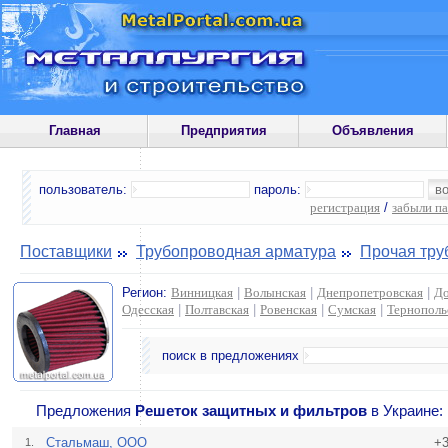
Главная
Предприятия
Объявления
пользователь:
пароль:
регистрация
/
забыли п
Поставщики
Трубопроводная арматура
Прочая тру
Регион:
Винницкая
|
Волынская
|
Днепропетровская
|
До
Одесская
|
Полтавская
|
Ровенская
|
Сумская
|
Тернополь
поиск в предложениях
Предложения
Решеток защитных и фильтров
в Украине:
Стальмаш, ООО
+3
1.