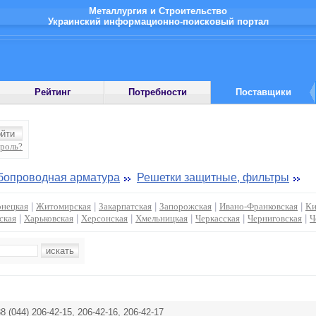
Металлургия и Строительство
Украинский информационно-поисковый портал
Рейтинг
Потребности
Поставщики
ароль?
бопроводная арматура
Решетки защитные, фильтры
нецкая
|
Житомирская
|
Закарпатская
|
Запорожская
|
Ивано-Франковская
|
Ки
ская
|
Харьковская
|
Херсонская
|
Хмельницкая
|
Черкасская
|
Черниговская
|
Ч
8 (044) 206-42-15, 206-42-16, 206-42-17