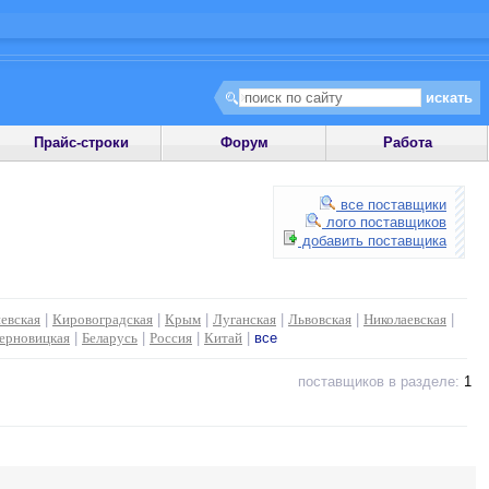
Прайс-строки
Форум
Работа
все поставщики
лого поставщиков
добавить поставщика
евская
|
Кировоградская
|
Крым
|
Луганская
|
Львовская
|
Николаевская
|
ерновицкая
|
Беларусь
|
Россия
|
Китай
|
все
поставщиков в разделе:
1