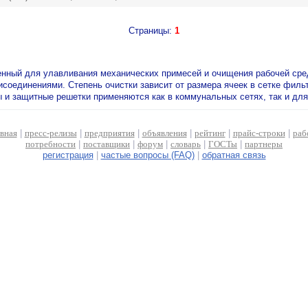
Страницы:
1
енный для улавливания механических примесей и очищения рабочей сред
рисоединениями. Степень очистки зависит от размера ячеек в сетке фил
и защитные решетки применяются как в коммунальных сетях, так и для 
авная
|
пресс-релизы
|
предприятия
|
объявления
|
рейтинг
|
прайс-строки
|
раб
потребности
|
поставщики
|
форум
|
словарь
|
ГОСТы
|
партнеры
регистрация
|
частые вопросы (FAQ)
|
обратная связь