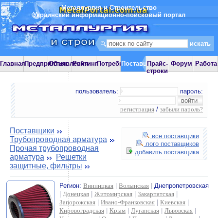
Металлургия и Строительство
Украинский информационно-поисковый портал
Главная
Предприятия
Объявления
Рейтинг
Потребности
Поставщики
Прайс-
Форум
Работа
строки
пользователь:
пароль:
регистрация
/
забыли пароль?
Поставщики
все поставщики
Трубопроводная арматура
лого поставщиков
Прочая трубопроводная
добавить поставщика
арматура
Решетки
защитные, фильтры
Регион:
Винницкая
|
Волынская
|
Днепропетровская
|
Донецкая
|
Житомирская
|
Закарпатская
|
Запорожская
|
Ивано-Франковская
|
Киевская
|
Кировоградская
|
Крым
|
Луганская
|
Львовская
|