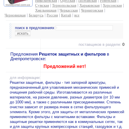
Николаевская
|
Одесская
|
Полтавская
|
Ровенская
|
Сумская
|
Тернопольская
|
Харьковская
|
Херсонская
|
Хмельницкая
|
Черкасская
|
Черниговская
|
Черновицкая
|
Беларусь
|
Россия
|
Китай
|
все
поиск в предложениях
поставщиков в разделе:
0
Предложения
Решеток защитных и фильтров
в
Днепропетровске:
Предложений нет!
для информации:
Решетки защитные, фильтры - тип запорной арматуры,
предназначенный для улавливания механических примесей и
очищения рабочей среды. Изготавливаются из различных
материалов, на разное давление, разных диаметров (от 10 мм
до 1000 мм), а также с различными присоединениями. Степень
очистки зависит от размера ячеек в сетке фильтрующего
элемента. Кроме этого, для защиты от металлических примесей
применяются фильтры с магнитными вставками. Фильтры и
защитные решетки применяются как в коммунальных сетях, так
и для защиты крупных компрессорных станций, газодувок и т.д.