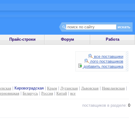
Прайс-строки
Форум
Работа
все поставщики
лого поставщиков
добавить поставщика
евская
|
Кировоградская
|
Крым
|
Луганская
|
Львовская
|
Николаевская
|
ерновицкая
|
Беларусь
|
Россия
|
Китай
|
все
поставщиков в разделе:
0