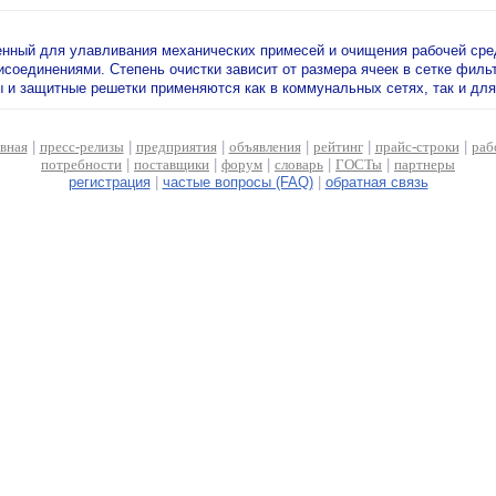
енный для улавливания механических примесей и очищения рабочей сред
рисоединениями. Степень очистки зависит от размера ячеек в сетке фил
и защитные решетки применяются как в коммунальных сетях, так и для 
авная
|
пресс-релизы
|
предприятия
|
объявления
|
рейтинг
|
прайс-строки
|
раб
потребности
|
поставщики
|
форум
|
словарь
|
ГОСТы
|
партнеры
регистрация
|
частые вопросы (FAQ)
|
обратная связь