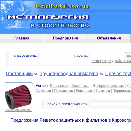
Главная
Предприятия
Объявления
пользователь:
пароль:
регистрация
/
забыли п
Поставщики
Трубопроводная арматура
Прочая тру
Регион:
Винницкая
|
Волынская
|
Днепропетровская
|
До
Одесская
|
Полтавская
|
Ровенская
|
Сумская
|
Тернополь
поиск в предложениях
Предложения
Решеток защитных и фильтров
в Кировогр