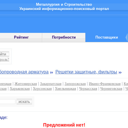
Металлургия и Строительство
Украинский информационно-поисковый портал
Рейтинг
Потребности
Поставщики
ароль?
бопроводная арматура
Решетки защитные, фильтры
нецкая
|
Житомирская
|
Закарпатская
|
Запорожская
|
Ивано-Франковская
|
Ки
ская
|
Харьковская
|
Херсонская
|
Хмельницкая
|
Черкасская
|
Черниговская
|
Ч
аде:
Предложений нет!