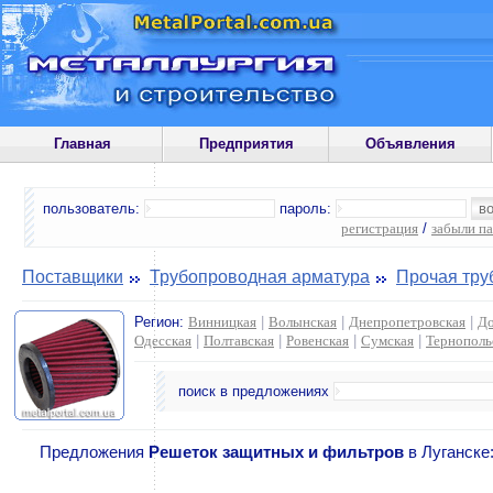
Главная
Предприятия
Объявления
пользователь:
пароль:
регистрация
/
забыли п
Поставщики
Трубопроводная арматура
Прочая тру
Регион:
Винницкая
|
Волынская
|
Днепропетровская
|
До
Одесская
|
Полтавская
|
Ровенская
|
Сумская
|
Тернополь
поиск в предложениях
Предложения
Решеток защитных и фильтров
в Луганске