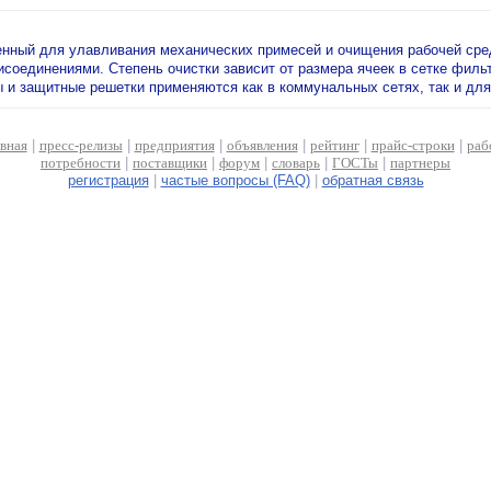
енный для улавливания механических примесей и очищения рабочей сред
рисоединениями. Степень очистки зависит от размера ячеек в сетке фил
и защитные решетки применяются как в коммунальных сетях, так и для 
авная
|
пресс-релизы
|
предприятия
|
объявления
|
рейтинг
|
прайс-строки
|
раб
потребности
|
поставщики
|
форум
|
словарь
|
ГОСТы
|
партнеры
регистрация
|
частые вопросы (FAQ)
|
обратная связь