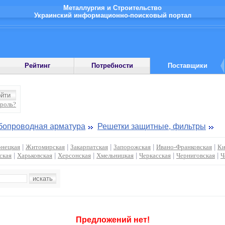
Металлургия и Строительство
Украинский информационно-поисковый портал
Рейтинг
Потребности
Поставщики
ароль?
бопроводная арматура
Решетки защитные, фильтры
нецкая
|
Житомирская
|
Закарпатская
|
Запорожская
|
Ивано-Франковская
|
Ки
ская
|
Харьковская
|
Херсонская
|
Хмельницкая
|
Черкасская
|
Черниговская
|
Ч
:
Предложений нет!