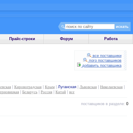
Прайс-строки
Форум
Работа
все поставщики
лого поставщиков
добавить поставщика
евская
|
Кировоградская
|
Крым
|
Луганская
|
Львовская
|
Николаевская
|
ерновицкая
|
Беларусь
|
Россия
|
Китай
|
все
поставщиков в разделе:
0