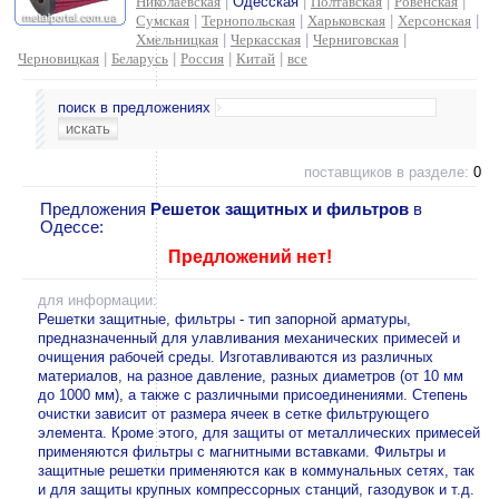
Николаевская
|
Одесская
|
Полтавская
|
Ровенская
|
Сумская
|
Тернопольская
|
Харьковская
|
Херсонская
|
Хмельницкая
|
Черкасская
|
Черниговская
|
Черновицкая
|
Беларусь
|
Россия
|
Китай
|
все
поиск в предложениях
поставщиков в разделе:
0
Предложения
Решеток защитных и фильтров
в
Одессе:
Предложений нет!
для информации:
Решетки защитные, фильтры - тип запорной арматуры,
предназначенный для улавливания механических примесей и
очищения рабочей среды. Изготавливаются из различных
материалов, на разное давление, разных диаметров (от 10 мм
до 1000 мм), а также с различными присоединениями. Степень
очистки зависит от размера ячеек в сетке фильтрующего
элемента. Кроме этого, для защиты от металлических примесей
применяются фильтры с магнитными вставками. Фильтры и
защитные решетки применяются как в коммунальных сетях, так
и для защиты крупных компрессорных станций, газодувок и т.д.