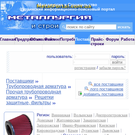
Металлургия и Строительство
Украинский информационно-поисковый портал
Главная
Предприятия
Объявления
Рейтинг
Потребности
Поставщики
Прайс-
Форум
Работа
строки
пользователь:
пароль:
регистрация
/
забыли пароль?
Поставщики
все поставщики
Трубопроводная арматура
лого поставщиков
Прочая трубопроводная
добавить поставщика
арматура
Решетки
защитные, фильтры
Регион:
Винницкая
|
Волынская
|
Днепропетровская
|
Донецкая
|
Житомирская
|
Закарпатская
|
Запорожская
|
Ивано-Франковская
|
Киевская
|
Кировоградская
|
Крым
|
Луганская
|
Львовская
|